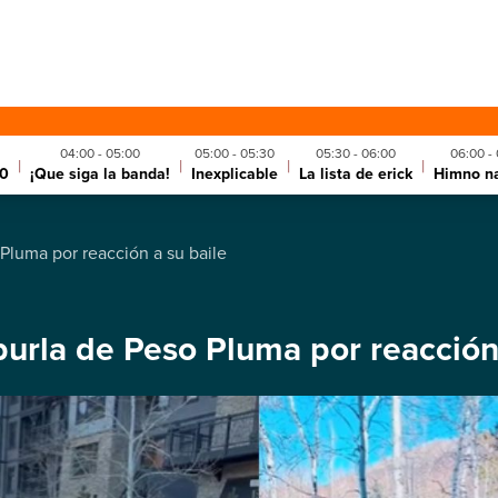
04:00 - 05:00
05:00 - 05:30
05:30 - 06:00
06:00 -
|
|
|
|
10
¡Que siga la banda!
Inexplicable
La lista de erick
Himno na
 Pluma por reacción a su baile
burla de Peso Pluma por reacción