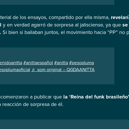
terial de los ensayos, compartido por ella misma,
revelar
l
y en verdad agarró de sorpresa al jalisciense, ya que
se
.
Si bien si bailaban juntos, el movimiento hacia “PP” no p
enidoanitta
#anittaespañol
#anitta
#pesopluma
soplumaoficial
♬ som original – QGDAANITTA
s comenzaron a publicar que
la ‘Reina del
funk
brasileño
 reacción de sorpresa de él.