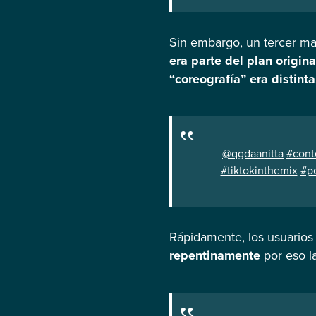
Sin embargo, un tercer ma
era parte del plan origina
“coreografía” era distinta
@qgdaanitta
#cont
#tiktokinthemix
#pe
Rápidamente, los usuario
repentinamente
por eso la