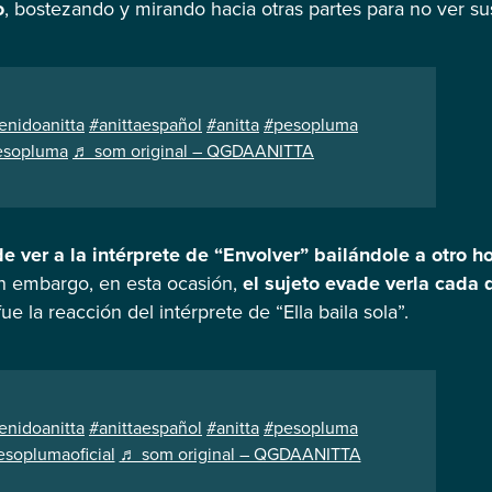
o
, bostezando y mirando hacia otras partes para no ver s
enidoanitta
#anittaespañol
#anitta
#pesopluma
esopluma
♬ som original – QGDAANITTA
 ver a la intérprete de “Envolver” bailándole a otro 
in embargo, en esta ocasión,
el sujeto evade verla cada q
ue la reacción del intérprete de “Ella baila sola”.
enidoanitta
#anittaespañol
#anitta
#pesopluma
soplumaoficial
♬ som original – QGDAANITTA