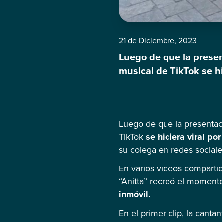
21 de Diciembre, 2023
Luego de que la presen
musical de TikTok se hi
dudó en hacerle burla 
cuenta de TikTok, Laris
Luego de que la presentaci
TikTok
se hiciera viral po
su colega en redes sociale
En varios videos compart
“Anitta” recreó el momento
inmóvil.
En el primer clip, la cant