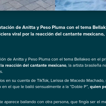
tación de Anitta y Peso Pluma con el tema Bellake
ciera viral por la reacción del cantante mexicano, 
a su colega en redes sociales. En varios videos c
sa de […]
ón de Anitta y Peso Pluma con el tema Bellakeo en el pri
r la reacción del cantante mexicano
, la artista brasileña
s.
idos en su cuenta de TikTok, Larissa de Macedo Machado
 en el que le bailó sensualmente a la “Doble P”,
quien pe
ante aparece bailando con otra persona, que fingía ser el 