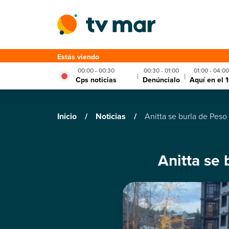
Estás viendo
00:00 - 00:30
00:30 - 01:00
01:00 - 04:00
|
|
Cps noticias
Denúncialo
Aquí en el 
Inicio
/
Noticias
/
Anitta se burla de Peso
Anitta se 