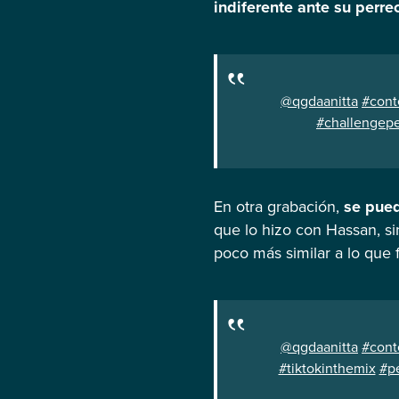
indiferente ante su perre
@qgdaanitta
#cont
#challengep
En otra grabación,
se puede
que lo hizo con Hassan, s
poco más similar a lo que f
@qgdaanitta
#cont
#tiktokinthemix
#pe