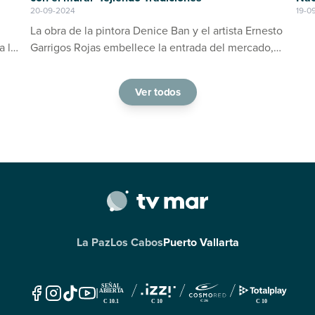
19-0
20-09-2024
La obra de la pintora Denice Ban y el artista Ernesto
a la
Garrigos Rojas embellece la entrada del mercado,
ino
consolidándose como un espacio de arte y cultura
en Puerto Vallarta
Ver todos
La Paz
Los Cabos
Puerto Vallarta
|