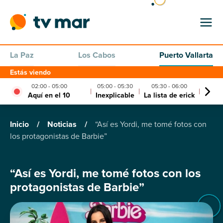
La Paz
Los Cabos
Puerto Vallarta
Estás viendo
02:00 - 05:00
05:00 - 05:30
05:30 - 06:00
06:0
|
|
|
Aquí en el 10
Inexplicable
La lista de erick
Himno
Inicio
/
Noticias
/
“Así es Yordi, me tomé fotos con
los protagonistas de Barbie”
“Así es Yordi, me tomé fotos con los
protagonistas de Barbie”