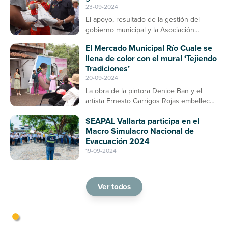
23-09-2024
El apoyo, resultado de la gestión del
gobierno municipal y la Asociación
Ganadera, contribuirá a la prevención de
El Mercado Municipal Río Cuale se
enfermedades en el ganado bovino
llena de color con el mural ‘Tejiendo
Tradiciones’
20-09-2024
La obra de la pintora Denice Ban y el
artista Ernesto Garrigos Rojas embellece
la entrada del mercado, consolidándose
SEAPAL Vallarta participa en el
como un espacio de arte y cultura en
Macro Simulacro Nacional de
Puerto Vallarta
Evacuación 2024
19-09-2024
Ver todos