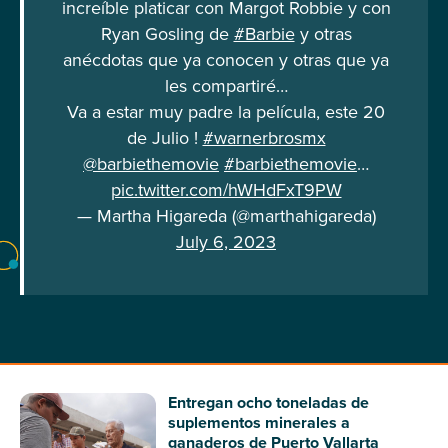
increíble platicar con Margot Robbie y con
Ryan Gosling de
#Barbie
y otras
anécdotas que ya conocen y otras que ya
les compartiré…
Va a estar muy padre la película, este 20
de Julio !
#warnerbrosmx
@barbiethemovie
#barbiethemovie
…
pic.twitter.com/hWHdFxT9PW
— Martha Higareda (@marthahigareda)
July 6, 2023
Entregan ocho toneladas de
suplementos minerales a
ganaderos de Puerto Vallarta