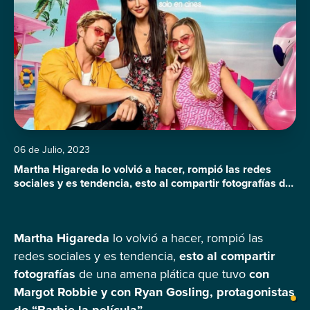
06 de Julio, 2023
Martha Higareda lo volvió a hacer, rompió las redes
sociales y es tendencia, esto al compartir fotografías de
una amena plática que tuvo con Margot Robbie y con
Ryan Gosling, protagonistas de “Barbie la película”. La
actriz mexicana dijo estar muy contenta de haber
Martha Higareda
lo volvió a hacer, rompió las
saludado y disfrutado un momento agradable con los
actores norteamericanos que […]
redes sociales y es tendencia,
esto al compartir
fotografías
de una amena plática que tuvo
con
Margot Robbie y con Ryan Gosling, protagonistas
de “Barbie la película”.