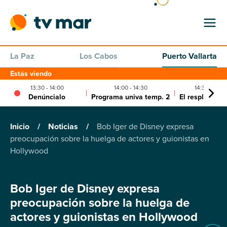
La Paz
Los Cabos
Puerto Vallarta
Estás viendo
13:30 - 14:00
14:00 - 14:30
14:30 - 17:0
|
|
Denúncialo
Programa univa temp. 2
El resplandor
Inicio
/
Noticias
/
Bob Iger de Disney expresa
preocupación sobre la huelga de actores y guionistas en
Hollywood
Bob Iger de Disney expresa
preocupación sobre la huelga de
actores y guionistas en Hollywood