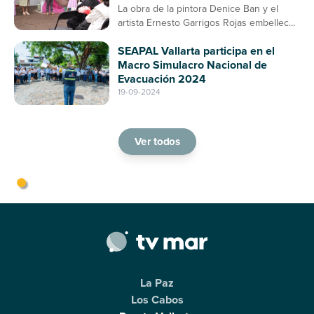
La obra de la pintora Denice Ban y el
artista Ernesto Garrigos Rojas embellece
la entrada del mercado, consolidándose
SEAPAL Vallarta participa en el
como un espacio de arte y cultura en
Macro Simulacro Nacional de
Puerto Vallarta
Evacuación 2024
19-09-2024
Ver todos
La Paz
Los Cabos