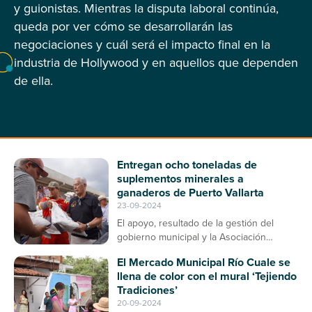
y guionistas. Mientras la disputa laboral continúa,
queda por ver cómo se desarrollarán las
negociaciones y cuál será el impacto final en la
industria de Hollywood y en aquellos que dependen
de ella.
Entregan ocho toneladas de
suplementos minerales a
ganaderos de Puerto Vallarta
23-09-2024
El apoyo, resultado de la gestión del
gobierno municipal y la Asociación
Ganadera, contribuirá a la prevención de
El Mercado Municipal Río Cuale se
enfermedades en el ganado bovino
llena de color con el mural ‘Tejiendo
Tradiciones’
20-09-2024