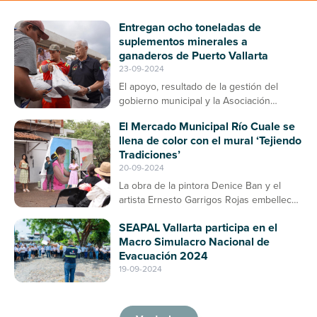
Entregan ocho toneladas de
suplementos minerales a
ganaderos de Puerto Vallarta
23-09-2024
El apoyo, resultado de la gestión del
gobierno municipal y la Asociación
Ganadera, contribuirá a la prevención de
El Mercado Municipal Río Cuale se
enfermedades en el ganado bovino
llena de color con el mural ‘Tejiendo
Tradiciones’
20-09-2024
La obra de la pintora Denice Ban y el
artista Ernesto Garrigos Rojas embellece
la entrada del mercado, consolidándose
SEAPAL Vallarta participa en el
como un espacio de arte y cultura en
Macro Simulacro Nacional de
Puerto Vallarta
Evacuación 2024
19-09-2024