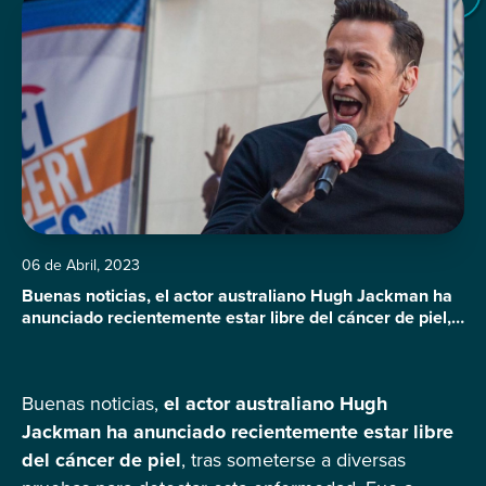
06 de Abril, 2023
Buenas noticias, el actor australiano Hugh Jackman ha
anunciado recientemente estar libre del cáncer de piel,
tras someterse a diversas pruebas para detectar esta
enfermedad. Fue a través de su cuenta de Instagram
que Jackman dio a conocer que las biopsias a las que se
Buenas noticias,
el actor australiano Hugh
sometió resultaron negativas. Sin duda alguna fue de
gran alivio […]
Jackman ha anunciado recientemente estar libre
del cáncer de piel
, tras someterse a diversas