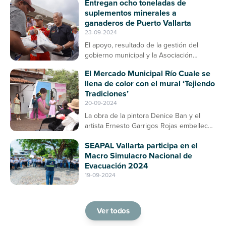
Entregan ocho toneladas de
suplementos minerales a
ganaderos de Puerto Vallarta
23-09-2024
El apoyo, resultado de la gestión del
gobierno municipal y la Asociación
Ganadera, contribuirá a la prevención de
El Mercado Municipal Río Cuale se
enfermedades en el ganado bovino
llena de color con el mural ‘Tejiendo
Tradiciones’
20-09-2024
La obra de la pintora Denice Ban y el
artista Ernesto Garrigos Rojas embellece
la entrada del mercado, consolidándose
SEAPAL Vallarta participa en el
como un espacio de arte y cultura en
Macro Simulacro Nacional de
Puerto Vallarta
Evacuación 2024
19-09-2024
Ver todos