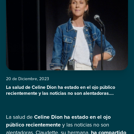
20 de Diciembre, 2023
La salud de Celine Dion ha estado en el ojo público
recientemente y las noticias no son alentadoras.
Claudette, su hermana, ha compartido actualizaciones
sobre la condición de la cantante que ha preocupado a
sus seguidores. En un comunicado a un medio francés,
La salud de
Celine Dion ha estado en el ojo
Claudette reveló que la enfermedad de la artista ha
empeorado, llegando al […]
público recientemente
y las noticias no son
alentadoras. Claudette, su hermana,
ha compartido