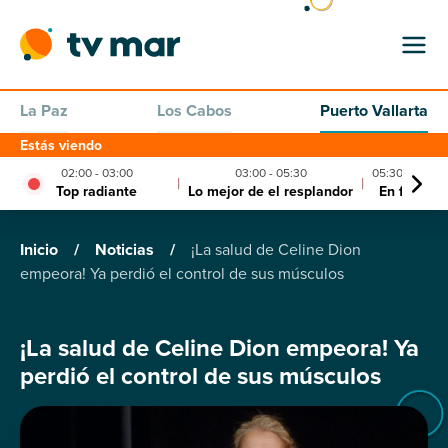
La Paz
Los Cabos
Puerto Vallarta
Estás viendo
02:00 - 03:00
03:00 - 05:30
05:30 - 06:00
|
|
Top radiante
Lo mejor de el resplandor
En forma
Inicio
/
Noticias
/
¡La salud de Celine Dion
empeora! Ya perdió el control de sus músculos
¡La salud de Celine Dion empeora! Ya
perdió el control de sus músculos