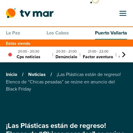
La Paz
Los Cabos
Puerto Vallarta
Estás viendo
20:00 - 20:30
20:30 - 21:00
21:00 - 22:00
|
|
|
Cps noticias
Denúncialo
Factor aventura
Cronom
Inicio
/
Noticias
/
¡Las Plásticas están de regreso!
Elenco de “Chicas pesadas” se reúne en anuncio del
Black Friday
¡Las Plásticas están de regreso!