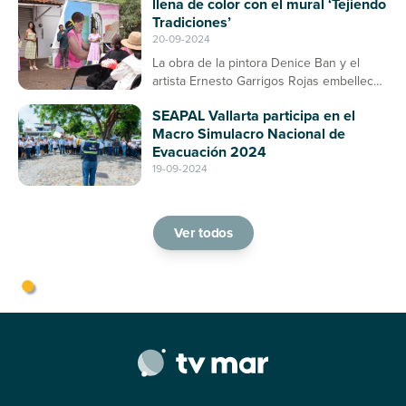
llena de color con el mural ‘Tejiendo
Tradiciones’
20-09-2024
La obra de la pintora Denice Ban y el
artista Ernesto Garrigos Rojas embellece
la entrada del mercado, consolidándose
SEAPAL Vallarta participa en el
como un espacio de arte y cultura en
Macro Simulacro Nacional de
Puerto Vallarta
Evacuación 2024
19-09-2024
Ver todos