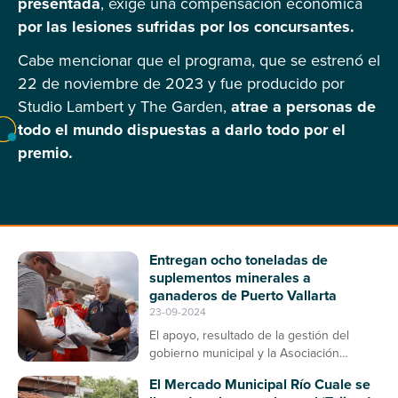
presentada
, exige una compensación económica
por las lesiones sufridas por los concursantes.
Cabe mencionar que el programa, que se estrenó el
22 de noviembre de 2023 y fue producido por
Studio Lambert y The Garden,
atrae a personas de
todo el mundo dispuestas a darlo todo por el
premio.
Entregan ocho toneladas de
suplementos minerales a
ganaderos de Puerto Vallarta
23-09-2024
El apoyo, resultado de la gestión del
gobierno municipal y la Asociación
Ganadera, contribuirá a la prevención de
El Mercado Municipal Río Cuale se
enfermedades en el ganado bovino