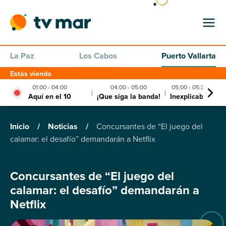
La Paz
Los Cabos
Puerto Vallarta
Estás viendo
01:00 - 04:00
04:00 - 05:00
05:00 - 05:30
|
|
|
Aquí en el 10
¡Que siga la banda!
Inexplicable
La
Inicio
/
Noticias
/
Concursantes de “El juego del
calamar: el desafío” demandarán a Netflix
Concursantes de “El juego del
calamar: el desafío” demandarán a
Netflix