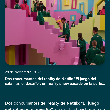
28 de Noviembre, 2023
Dos concursantes del reality de Netflix “El juego del
calamar: el desafío”, un reality show basado en la serie
de televisión surcoreana del mismo nombre, donde 456
concursantes compiten en una serie de juegos infantiles
de alto riesgo para ganar un premio de 4,56 millones de
Dos concursantes del reality de
Netflix “El juego
dólares, han amenazado con demandar a la plataforma
por […]
del calamar: el desafío”,
un reality show basado en