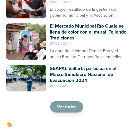
23-09-2024
El apoyo, resultado de la gestión del
gobierno municipal y la Asociación
Ganadera, contribuirá a la prevención de
El Mercado Municipal Río Cuale se
enfermedades en el ganado bovino
llena de color con el mural ‘Tejiendo
Tradiciones’
20-09-2024
La obra de la pintora Denice Ban y el
artista Ernesto Garrigos Rojas embellece
la entrada del mercado, consolidándose
SEAPAL Vallarta participa en el
como un espacio de arte y cultura en
Macro Simulacro Nacional de
Puerto Vallarta
Evacuación 2024
19-09-2024
Ver todos