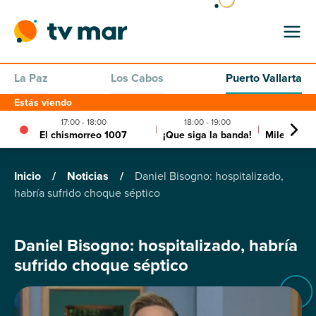
La Paz
Los Cabos
Puerto Vallarta
Estás viendo
17:00 - 18:00
18:00 - 19:00
|
|
El chismorreo 1007
¡Que siga la banda!
Milenio no
Inicio
/
Noticias
/
Daniel Bisogno: hospitalizado,
habría sufrido choque séptico
Daniel Bisogno: hospitalizado, habría
sufrido choque séptico