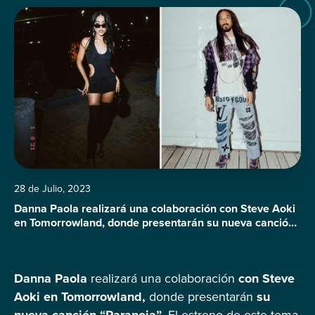
28 de Julio, 2023
Danna Paola realizará una colaboración con Steve Aoki
en Tomorrowland, donde presentarán su nueva canción
“Paranoia”. El estreno de este tema está programado
para realizarse el 29 de julio en Bélgica y será
transmitido en YouTube a las 23:50, hora de Europa
Danna Paola
realizará una colaboración
con Steve
Central y las 15:50 horas de este 28 de julio para
México. Pero […]
Aoki en Tomorrowland,
donde presentarán
su
nueva canción “Paranoia”
. El estreno de este tema