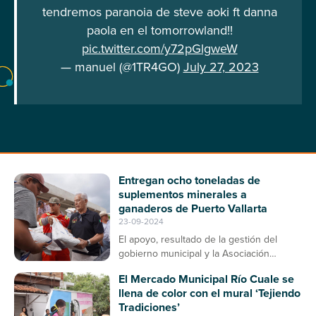
tendremos paranoia de steve aoki ft danna
paola en el tomorrowland!!
pic.twitter.com/y72pGlgweW
— manuel (@1TR4GO)
July 27, 2023
Entregan ocho toneladas de
suplementos minerales a
ganaderos de Puerto Vallarta
23-09-2024
El apoyo, resultado de la gestión del
gobierno municipal y la Asociación
Ganadera, contribuirá a la prevención de
El Mercado Municipal Río Cuale se
enfermedades en el ganado bovino
llena de color con el mural ‘Tejiendo
Tradiciones’