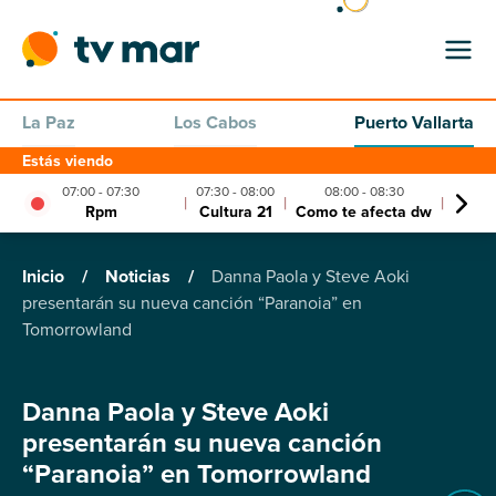
La Paz
Los Cabos
Puerto Vallarta
Estás viendo
07:00 - 07:30
07:30 - 08:00
08:00 - 08:30
08:
|
|
|
Rpm
Cultura 21
Como te afecta dw
Fuerz
Inicio
/
Noticias
/
Danna Paola y Steve Aoki
presentarán su nueva canción “Paranoia” en
Tomorrowland
Danna Paola y Steve Aoki
presentarán su nueva canción
“Paranoia” en Tomorrowland