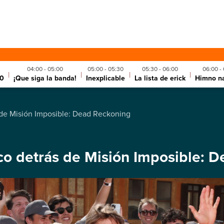
04:00 - 05:00
05:00 - 05:30
05:30 - 06:00
06:00 -
|
|
|
|
10
¡Que siga la banda!
Inexplicable
La lista de erick
Himno na
s de Misión Imposible: Dead Reckoning
ico detrás de Misión Imposible: 