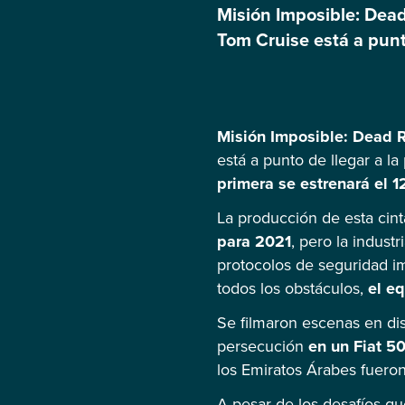
Misión Imposible: Dea
Tom Cruise está a punto
será dividida en dos pa
hasta el 2024. La prod
Misión Imposible: Dead 
está a punto de llegar a la
primera se estrenará el 1
La producción de esta cin
para 2021
, pero la indust
protocolos de seguridad i
todos los obstáculos,
el eq
Se filmaron escenas en di
persecución
en un Fiat 50
los Emiratos Árabes fueron
A pesar de los desafíos q