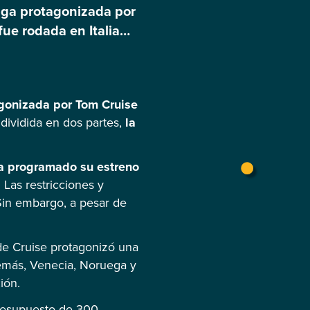
aga protagonizada por
fue rodada en Italia
3 y la segunda llegará
gonizada por Tom Cruise
 dividida en dos partes,
la
a programado su estreno
 Las restricciones y
Sin embargo, a pesar de
de Cruise protagonizó una
más, Venecia, Noruega y
ión.
presupuesto de 300