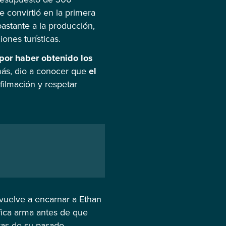
e convirtió en la primera
astante a la producción,
ones turísticas.
por haber obtenido los
emás, dio a conocer que
el
filmación y respetar
vuelve a encarnar a Ethan
ífica arma antes de que
ras de su pasado