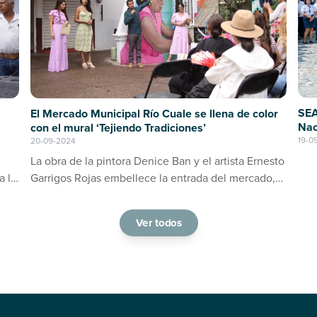
SEA
El Mercado Municipal Río Cuale se llena de color
Nac
con el mural ‘Tejiendo Tradiciones’
19-0
20-09-2024
La obra de la pintora Denice Ban y el artista Ernesto
a la
Garrigos Rojas embellece la entrada del mercado,
ino
consolidándose como un espacio de arte y cultura
en Puerto Vallarta
Ver todos