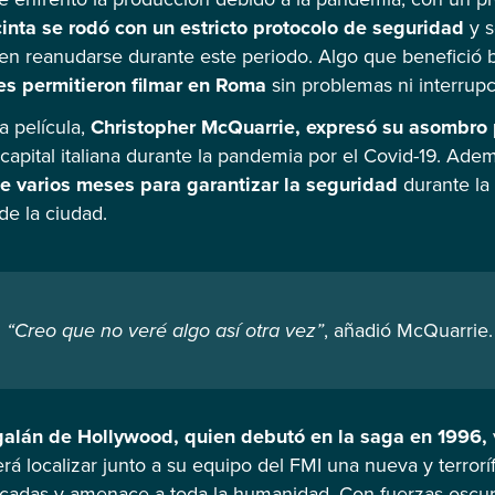
inta se rodó con un estricto protocolo de seguridad
y s
n reanudarse durante este periodo. Algo que benefició b
les permitieron filmar en Roma
sin problemas ni interrupci
la película,
Christopher McQuarrie, expresó su asombro 
 capital italiana durante la pandemia por el Covid-19. Ad
e varios meses para garantizar la seguridad
durante la 
de la ciudad.
“Creo que no veré algo así otra vez”
, añadió McQuarrie.
galán de Hollywood, quien debutó en la saga en 1996,
á localizar junto a su equipo del FMI una nueva y terror
ocadas y amenace a toda la humanidad. Con fuerzas oscu