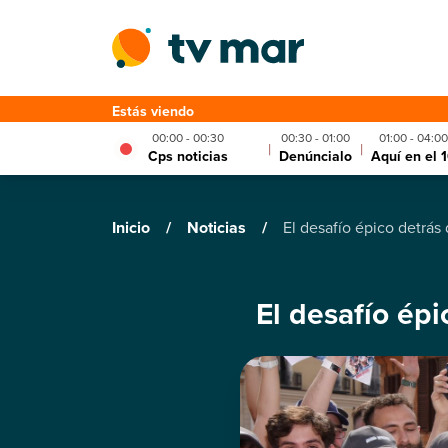
Estás viendo
00:00 - 00:30
00:30 - 01:00
01:00 - 04:00
|
|
Cps noticias
Denúncialo
Aquí en el 
Inicio
/
Noticias
/
El desafío épico detrá
El desafío ép