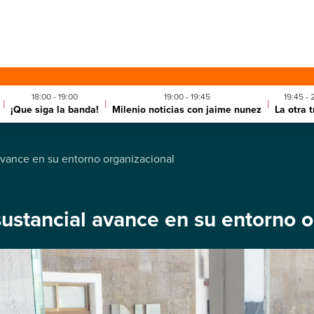
18:00 - 19:00
19:00 - 19:45
19:45 - 
|
|
|
¡Que siga la banda!
Milenio noticias con jaime nunez
La otra 
 avance en su entorno organizacional
sustancial avance en su entorno 