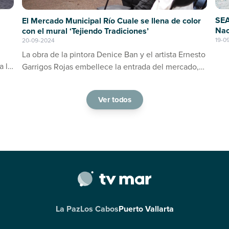
SEA
El Mercado Municipal Río Cuale se llena de color
Nac
con el mural ‘Tejiendo Tradiciones’
19-0
20-09-2024
La obra de la pintora Denice Ban y el artista Ernesto
a la
Garrigos Rojas embellece la entrada del mercado,
ino
consolidándose como un espacio de arte y cultura
en Puerto Vallarta
Ver todos
La Paz
Los Cabos
Puerto Vallarta