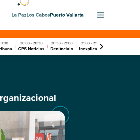
La Paz
Los Cabos
Puerto Vallarta
20:00
20:00 - 20:30
20:30 - 21:00
21:00 - 21:30
21:30 - 22:00
|
|
|
|
|
tribuna
CPS Noticias
Denúncialo
Inexplicable
Inexplicable
organizacional