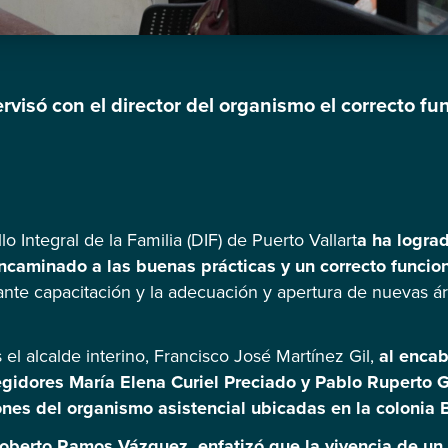
ervisó con el director del organismo el correcto f
lo Integral de la Familia (DIF) de Puerto Vallart
a ha logra
encaminado a las buenas prácticas y un correcto funcio
nte capacitación y la adecuación y apertura de nuevas á
 el alcalde interino, Francisco José Martínez Gil,
al encab
regidores María Elena Curiel Preciado y Pablo Ruperto
ones del organismo asistencial ubicadas en la colonia 
 Roberto Ramos Vázquez, enfatizó que la vivencia de un