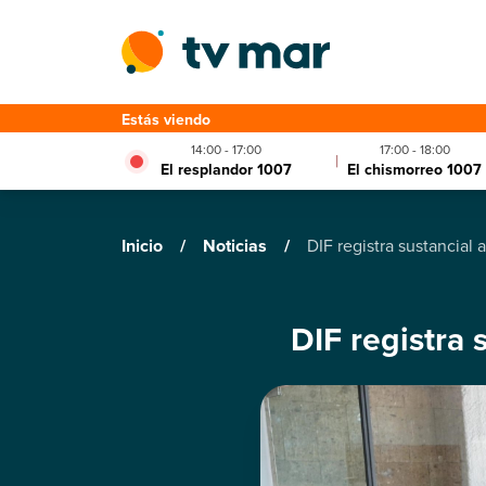
Estás viendo
14:00 - 17:00
17:00 - 18:00
|
El resplandor 1007
El chismorreo 1007
Inicio
/
Noticias
/
DIF registra sustancial
DIF registra 