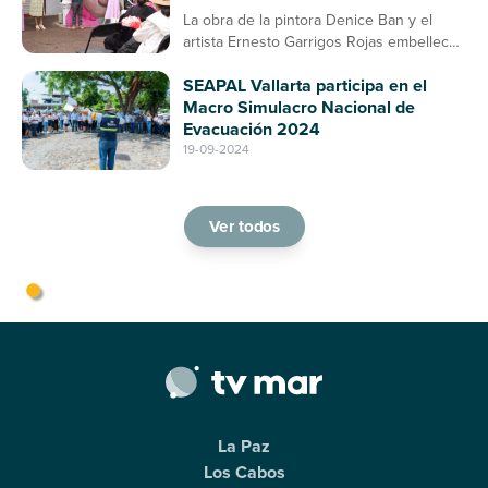
La obra de la pintora Denice Ban y el
artista Ernesto Garrigos Rojas embellece
la entrada del mercado, consolidándose
SEAPAL Vallarta participa en el
como un espacio de arte y cultura en
Macro Simulacro Nacional de
Puerto Vallarta
Evacuación 2024
19-09-2024
Ver todos
La Paz
Los Cabos