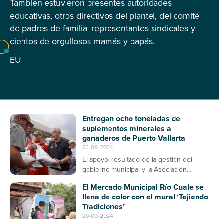
También estuvieron presentes autoridades
educativas, otros directivos del plantel, del comité
de padres de familia, representantes sindicales y
cientos de orgullosos mamás y papás.
EU
Entregan ocho toneladas de
suplementos minerales a
ganaderos de Puerto Vallarta
23-09-2024
El apoyo, resultado de la gestión del
gobierno municipal y la Asociación
Ganadera, contribuirá a la prevención de
El Mercado Municipal Río Cuale se
enfermedades en el ganado bovino
llena de color con el mural ‘Tejiendo
Tradiciones’
20-09-2024