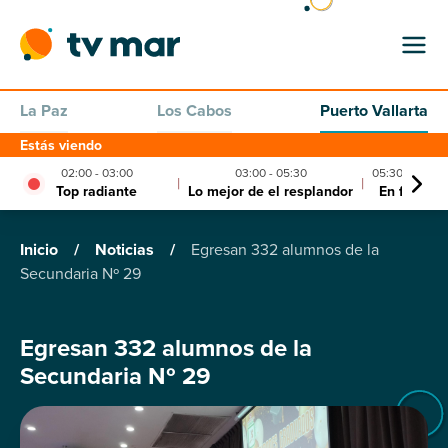
La Paz
Los Cabos
Puerto Vallarta
Estás viendo
02:00 - 03:00
03:00 - 05:30
05:30 - 06:00
|
|
Top radiante
Lo mejor de el resplandor
En forma
Inicio
/
Noticias
/
Egresan 332 alumnos de la
Secundaria Nº 29
Egresan 332 alumnos de la
Secundaria Nº 29