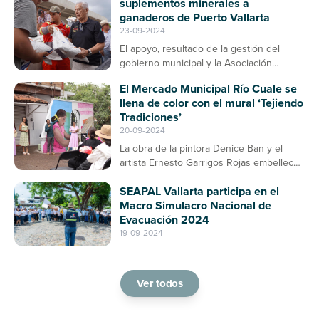
suplementos minerales a
ganaderos de Puerto Vallarta
23-09-2024
El apoyo, resultado de la gestión del
gobierno municipal y la Asociación
Ganadera, contribuirá a la prevención de
El Mercado Municipal Río Cuale se
enfermedades en el ganado bovino
llena de color con el mural ‘Tejiendo
Tradiciones’
20-09-2024
La obra de la pintora Denice Ban y el
artista Ernesto Garrigos Rojas embellece
la entrada del mercado, consolidándose
SEAPAL Vallarta participa en el
como un espacio de arte y cultura en
Macro Simulacro Nacional de
Puerto Vallarta
Evacuación 2024
19-09-2024
Ver todos