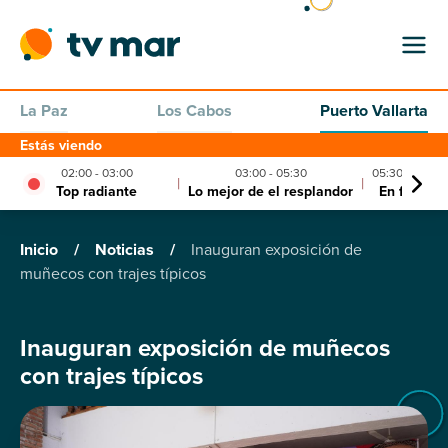
La Paz
Los Cabos
Puerto Vallarta
Estás viendo
02:00 - 03:00
03:00 - 05:30
05:30 - 06:00
|
|
Top radiante
Lo mejor de el resplandor
En forma
Inicio
/
Noticias
/
Inauguran exposición de
muñecos con trajes típicos
Inauguran exposición de muñecos
con trajes típicos