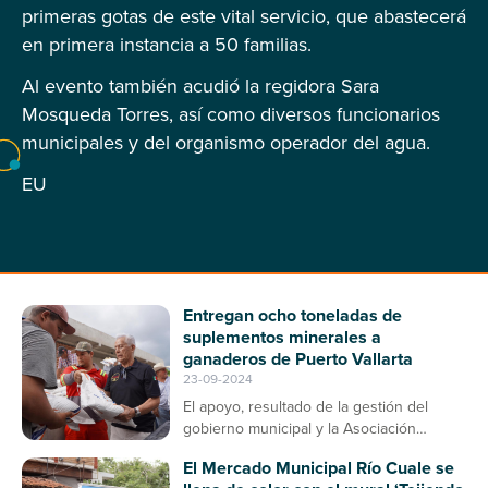
primeras gotas de este vital servicio, que abastecerá
en primera instancia a 50 familias.
Al evento también acudió la regidora Sara
Mosqueda Torres, así como diversos funcionarios
municipales y del organismo operador del agua.
EU
Entregan ocho toneladas de
suplementos minerales a
ganaderos de Puerto Vallarta
23-09-2024
El apoyo, resultado de la gestión del
gobierno municipal y la Asociación
Ganadera, contribuirá a la prevención de
El Mercado Municipal Río Cuale se
enfermedades en el ganado bovino