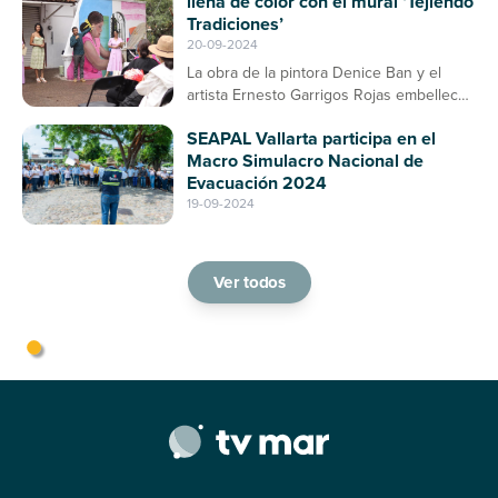
llena de color con el mural ‘Tejiendo
Tradiciones’
20-09-2024
La obra de la pintora Denice Ban y el
artista Ernesto Garrigos Rojas embellece
la entrada del mercado, consolidándose
SEAPAL Vallarta participa en el
como un espacio de arte y cultura en
Macro Simulacro Nacional de
Puerto Vallarta
Evacuación 2024
19-09-2024
Ver todos