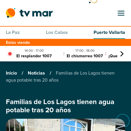
La Paz
Los Cabos
Puerto Vallarta
Estás viendo
14:00 - 17:00
17:00 - 18:00
18:00 - 1
|
|
El resplandor 1007
El chismorreo 1007
¡Que siga l
Inicio
/
Noticias
/
Familias de Los Lagos tienen
agua potable tras 20 años
Familias de Los Lagos tienen agua
potable tras 20 años