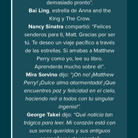
demasiado pronto”.
Bai Ling
, estrella de Anna and the
King y The Crow.
Nancy Sinatra
compartió: “Felices
senderos para ti, Matt. Gracias por ser
tú. Te deseo un viaje pacífico a través
de las estrellas. Si amabas a Matthew
Perry como yo, lee su libro.
Aprenderás mucho sobre él”.
Mira Sorvino
dijo:
“¡Oh no! ¡Matthew
Perry! ¡Dulce alma atormentada! ¡Que
encuentres paz y felicidad en el cielo,
haciendo reír a todos con tu singular
ingenio!”.
George Takei
dijo:
“Qué noticia tan
trágica para leer. Mi corazón está con
sus seres queridos y sus antiguos