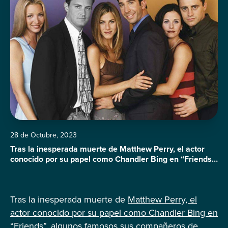
28 de Octubre, 2023
Tras la inesperada muerte de Matthew Perry, el actor
conocido por su papel como Chandler Bing en “Friends”,
algunos famosos sus compañeros de reparto, amigos y
colegas del mundo del entretenimiento han expresado
su tristeza a través de las redes sociales, recordándolo
Tras la inesperada muerte de
Matthew Perry, el
como una persona maravillosa y un hombre encantador.
Aunque hasta el momento, actores […]
actor conocido por su papel como Chandler Bing en
“Friends”
, algunos famosos sus compañeros de