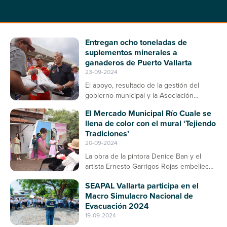
Entregan ocho toneladas de
suplementos minerales a
ganaderos de Puerto Vallarta
23-09-2024
El apoyo, resultado de la gestión del
gobierno municipal y la Asociación
Ganadera, contribuirá a la prevención de
El Mercado Municipal Río Cuale se
enfermedades en el ganado bovino
llena de color con el mural ‘Tejiendo
Tradiciones’
20-09-2024
La obra de la pintora Denice Ban y el
artista Ernesto Garrigos Rojas embellece
la entrada del mercado, consolidándose
SEAPAL Vallarta participa en el
como un espacio de arte y cultura en
Macro Simulacro Nacional de
Puerto Vallarta
Evacuación 2024
19-09-2024