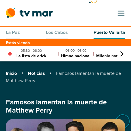
La Paz
Los Cabos
Puerto Vallarta
Estás viendo
05:30 - 06:00
06:00 - 06:02
06:02 - 
|
|
La lista de erick
Himno nacional
Milenio noticias 
Inicio
/
Noticias
/
Famosos lamentan la muerte de
Matthew Perry
Famosos lamentan la muerte de
Matthew Perry