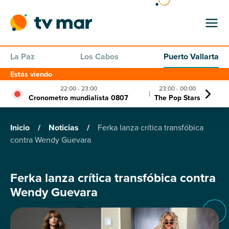
La Paz
Los Cabos
Puerto Vallarta
Estás viendo
22:00 - 23:00
23:00 - 00:00
|
Cronometro mundialista 0807
The Pop Stars
Inicio
/
Noticias
/
Ferka lanza crítica transfóbica
contra Wendy Guevara
Ferka lanza crítica transfóbica contra
Wendy Guevara