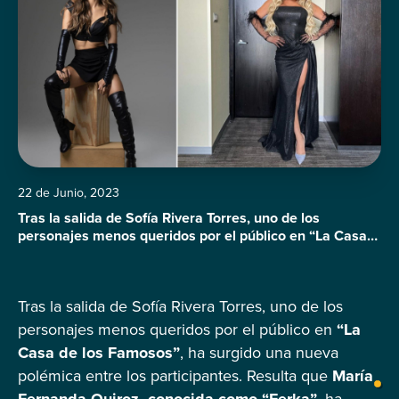
22 de Junio, 2023
Tras la salida de Sofía Rivera Torres, uno de los
personajes menos queridos por el público en “La Casa
de los Famosos”, ha surgido una nueva polémica entre
los participantes. Resulta que María Fernanda Quiroz,
conocida como “Ferka”, ha tenido constantes roces con
Tras la salida de Sofía Rivera Torres, uno de los
Wendy Guevara de “Las Perdidas” desde el inicio del
reality. En esta […]
personajes menos queridos por el público en
“La
Casa de los Famosos”
, ha surgido una nueva
polémica entre los participantes. Resulta que
María
Fernanda Quiroz, conocida como “Ferka”,
ha