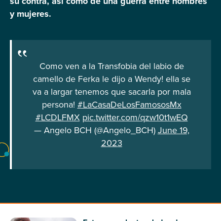
su contra, así como de una guerra entre hombres
y mujeres.
Como ven a la Transfobia del labio de
camello de Ferka le dijo a Wendy! ella se
va a largar tenemos que sacarla por mala
persona!
#LaCasaDeLosFamososMx
#LCDLFMX
pic.twitter.com/qzw10t1wEQ
— Angelo BCH (@Angelo_BCH)
June 19,
2023