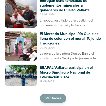
Entregan ocho toneladas de
suplementos minerales a
ganaderos de Puerto Vallarta
23-09-2024
El apoyo, resultado de la gestión del
gobierno municipal y la Asociación
Ganadera, contribuirá a la prevención de
El Mercado Municipal Río Cuale se
enfermedades en el ganado bovino
llena de color con el mural ‘Tejiendo
Tradiciones’
20-09-2024
La obra de la pintora Denice Ban y el
artista Ernesto Garrigos Rojas embellece
la entrada del mercado, consolidándose
SEAPAL Vallarta participa en el
como un espacio de arte y cultura en
Macro Simulacro Nacional de
Puerto Vallarta
Evacuación 2024
19-09-2024
Ver todos