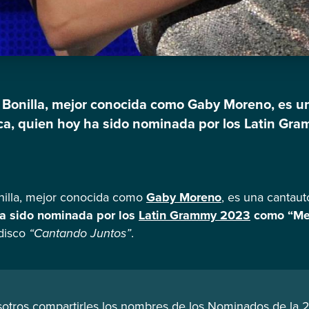
 Bonilla, mejor conocida como Gaby Moreno, es u
eca, quien hoy ha sido nominada por los Latin G
 para niños” por su disco “Cantando Juntos”. Es
es de los Nominados de la 24.a Entrega Anual del
nilla, mejor conocida como
Gaby Moreno
, es una cantauto
a sido nominada por los
Latin Grammy 2023
como “Mej
disco
“Cantando Juntos”
.
otros compartirles los nombres de los Nominados de la 2