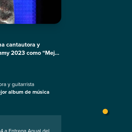
na cantautora y
rammy 2023 como “Mejor
 un honor para nosotros
 […]
ra y guitarrista
or album de música
4.a Entrega Anual del