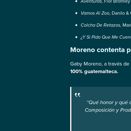
Aventuras
, Flor Bromley
Vamos Al Zoo
, Danilo &
Colcha De Retazos
, Mar
¿Y Si Pido Que Me Cuen
Moreno contenta p
Gaby Moreno, a través de 
100% guatemalteca.
“Qué honor y qué o
Composición y Produ