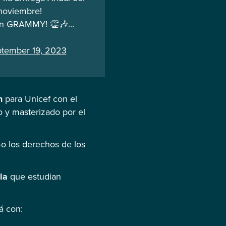
noviembre!
atin GRAMMY! 👏🎶…
tember 19, 2023
n
para Unicef con el
o y masterizado por el
o los derechos de los
la
que estudian
á con: