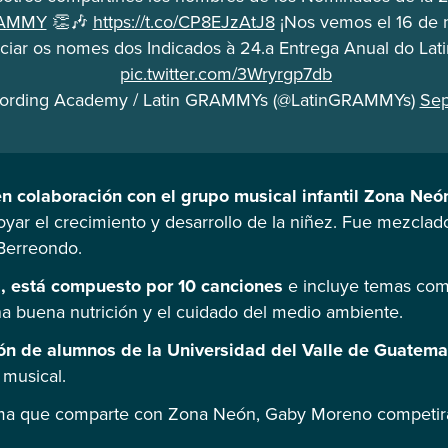
RAMMY
👏🎶
https://t.co/CP8EJzAtJ8
¡Nos vemos el 16 de 
ciar os nomes dos Indicados à 24.a Entrega Anual do L
pic.twitter.com/3Wryrgp7db
cording Academy / Latin GRAMMYs (@LatinGRAMMYs)
Sep
en colaboración con el grupo musical infantil Zona Neó
poyar el crecimiento y desarrollo de la niñez. Fue mezclad
Berreondo.
, está compuesto por 10 canciones
e incluye temas com
na buena nutrición y el cuidado del medio ambiente.
ión de alumnos de la Universidad del Valle de Guatema
musical.
ma que comparte con Zona Neón, Gaby Moreno competir