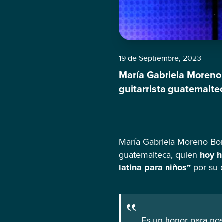
19 de Septiembre, 2023
María Gabriela Moreno
guitarrista guatemalt
album de música latina
compartirles los nombr
María Gabriela Moreno Bo
guatemalteca, quien
hoy h
latina para niños”
por su 
Es un honor para nos