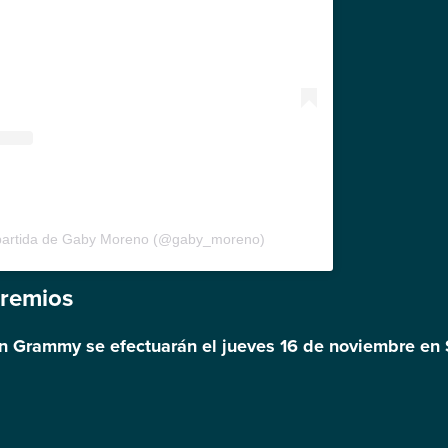
partida de Gaby Moreno (@gaby_moreno)
premios
in Grammy se efectuarán el jueves 16 de noviembre en 
.