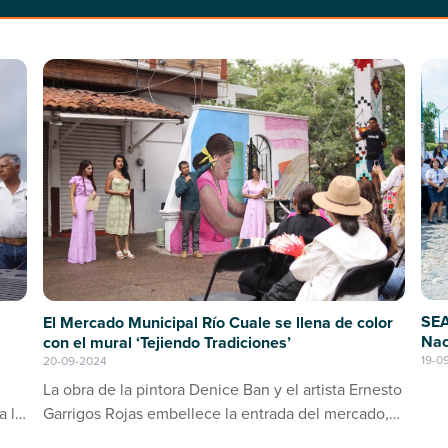
SEA
El Mercado Municipal Río Cuale se llena de color
Nac
con el mural ‘Tejiendo Tradiciones’
19-0
20-09-2024
La obra de la pintora Denice Ban y el artista Ernesto
a la
Garrigos Rojas embellece la entrada del mercado,
ino
consolidándose como un espacio de arte y cultura