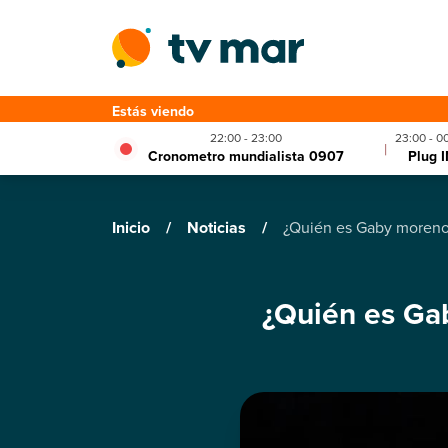
Estás viendo
22:00 - 23:00
23:00 - 0
|
Cronometro mundialista 0907
Plug I
Inicio
/
Noticias
/
¿Quién es Gaby moreno
¿Quién es Ga