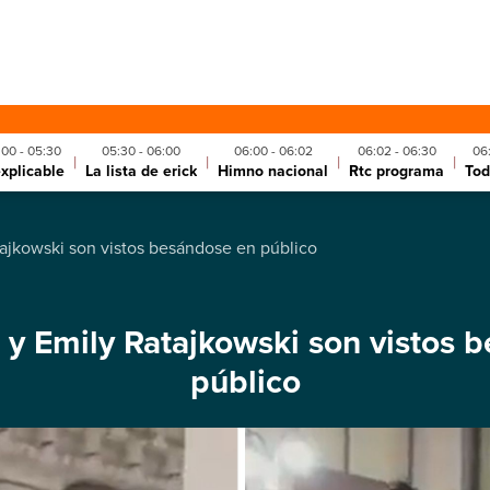
:00 - 05:30
05:30 - 06:00
06:00 - 06:02
06:02 - 06:30
06
|
|
|
|
explicable
La lista de erick
Himno nacional
Rtc programa
Tod
tajkowski son vistos besándose en público
s y Emily Ratajkowski son vistos 
público