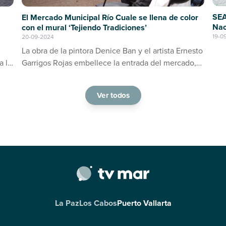
SEA
El Mercado Municipal Río Cuale se llena de color
Nac
con el mural ‘Tejiendo Tradiciones’
19-0
20-09-2024
La obra de la pintora Denice Ban y el artista Ernesto
a la
Garrigos Rojas embellece la entrada del mercado,
ino
consolidándose como un espacio de arte y cultura
en Puerto Vallarta
Ver todos
La Paz
Los Cabos
Puerto Vallarta