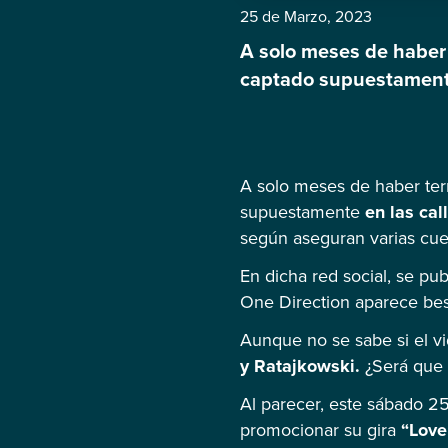
25 de Marzo, 2023
A solo meses de haber t
captado supuestamente
Emily Ratajkowski, seg
una serie de fotografí
A solo meses de haber term
supuestamente
en las ca
según aseguran varias cuen
En dicha red social, se pu
One Direction aparece besa
Aunque no se sabe si el vid
y Ratajkowski.
¿Será que 
Al parecer, este sábado 2
promocionar su gira
“Love