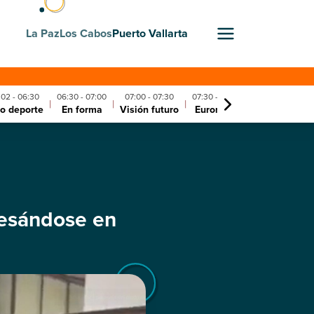
La Paz
Los Cabos
Puerto Vallarta
:02 - 06:30
06:30 - 07:00
07:00 - 07:30
07:30 - 08:00
08:00 - 08:30
|
|
|
|
o deporte
En forma
Visión futuro
Euromaxx
Escápate dw
besándose en