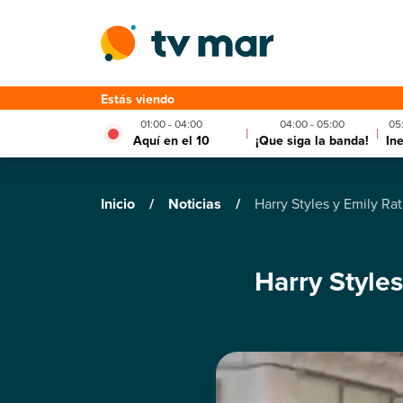
Estás viendo
01:00 - 04:00
04:00 - 05:00
05
|
|
Aquí en el 10
¡Que siga la banda!
In
Inicio
/
Noticias
/
Harry Styles y Emily Ra
Harry Style