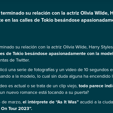
erminado su relación con la actriz Olivia Wilde, H
 en las calles de Tokio besándose apasionadam
ún aseguran varias cuentas de Twitter. En dicha re
as y un video de 10 segundos en el […]
inado su relación con la actriz Olivia Wilde, Harry Style
lles de Tokio besándose apasionadamente con la model
tas de Twitter.
blicó una serie de fotografías y un video de 10 segundos e
ndo a la modelo, lo cual sin duda alguna ha encendido la
eo es actual o se trata de un clip viejo,
todo parece indi
un nuevo romance está tocando a su puerta?
5 de marzo,
el intérprete de “As It Was”
acudió a la ciuda
 On Tour 2023”.