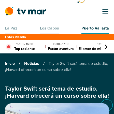
La Paz
Los Cabos
Puerto Vallarta
Estás viendo
15:30 - 16:30
16:30 - 17:30
17:30 - 20:0
|
|
Top radiante
Factor aventura
El amor de mi vida cl
Inicio
/
Noticias
/
Taylor Swift será tema de estudio,
¡Harvard ofrecerá un curso sobre ella!
Taylor Swift será tema de estudio,
¡Harvard ofrecerá un curso sobre ella!