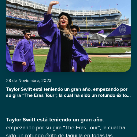
28 de Noviembre, 2023
Taylor Swift está teniendo un gran año, empezando por
su gira “The Eras Tour”, la cual ha sido un rotundo éxito
de taquilla en todas las ciudades que ha visitado.
Además del lanzamiento del documental dirigido por
Sam Wrench sobre sus conciertos, mismo que estará
Taylor Swift está teniendo un gran año
,
disponible en Estados Unidos y Canadá a través de
plataformas […]
empezando por su gira “The Eras Tour”, la cual ha
sido un rotundo éxito de taquilla en todas las