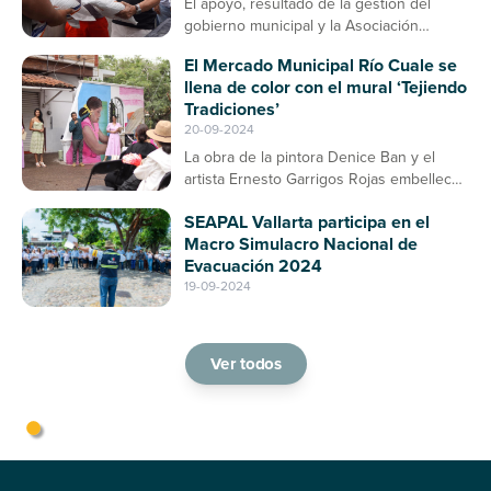
El apoyo, resultado de la gestión del
gobierno municipal y la Asociación
Ganadera, contribuirá a la prevención de
El Mercado Municipal Río Cuale se
enfermedades en el ganado bovino
llena de color con el mural ‘Tejiendo
Tradiciones’
20-09-2024
La obra de la pintora Denice Ban y el
artista Ernesto Garrigos Rojas embellece
la entrada del mercado, consolidándose
SEAPAL Vallarta participa en el
como un espacio de arte y cultura en
Macro Simulacro Nacional de
Puerto Vallarta
Evacuación 2024
19-09-2024
Ver todos