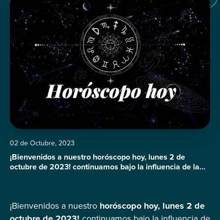
02 de Octubre, 2023
¡Bienvenidos a nuestro horóscopo hoy, lunes 2 de
octubre de 2023! continuamos bajo la influencia de la
luna llena en Tauro y una conjunción con Júpiter
retrógrado, lo que potencia la autovaloración y las
relaciones. Veamos cómo afectará esta energía a cada
¡Bienvenidos a nuestro
horóscopo hoy, lunes 2 de
signo del zodíaco. Horóscopo del 02 de octubre de
2023: Aries (21 de […]
octubre de 2023!
continuamos bajo la influencia de