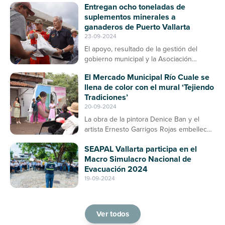
Entregan ocho toneladas de
suplementos minerales a
ganaderos de Puerto Vallarta
23-09-2024
El apoyo, resultado de la gestión del
gobierno municipal y la Asociación
Ganadera, contribuirá a la prevención de
El Mercado Municipal Río Cuale se
enfermedades en el ganado bovino
llena de color con el mural ‘Tejiendo
Tradiciones’
20-09-2024
La obra de la pintora Denice Ban y el
artista Ernesto Garrigos Rojas embellece
la entrada del mercado, consolidándose
SEAPAL Vallarta participa en el
como un espacio de arte y cultura en
Macro Simulacro Nacional de
Puerto Vallarta
Evacuación 2024
19-09-2024
Ver todos