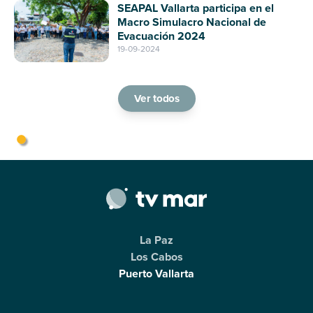
SEAPAL Vallarta participa en el
como un espacio de arte y cultura en
Macro Simulacro Nacional de
Puerto Vallarta
Evacuación 2024
19-09-2024
Ver todos
La Paz
Los Cabos
Puerto Vallarta