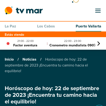
La Paz
Los Cabos
Puerto Vallarta
Estás viendo
21:00 - 22:00
22:00 - 23:00
23:0
|
|
Factor aventura
Cronometro mundialista 0907
P
Inicio
/
Noticias
/
Horóscopo de hoy: 22 de
septiembre de 2023 ¡Encuentra tu camino hacia el
equilibrio!
Horóscopo de hoy: 22 de septiembre
de 2023 ¡Encuentra tu camino hacia
el equilibrio!