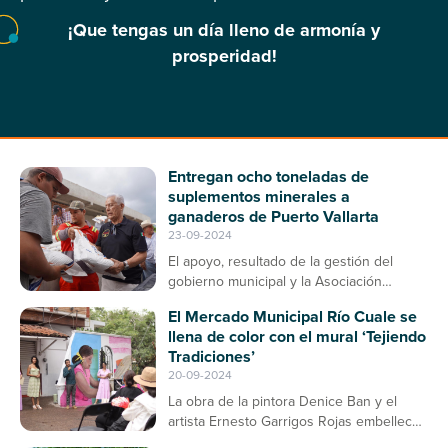
¡Que tengas un día lleno de armonía y
prosperidad!
Entregan ocho toneladas de
suplementos minerales a
ganaderos de Puerto Vallarta
23-09-2024
El apoyo, resultado de la gestión del
gobierno municipal y la Asociación
Ganadera, contribuirá a la prevención de
El Mercado Municipal Río Cuale se
enfermedades en el ganado bovino
llena de color con el mural ‘Tejiendo
Tradiciones’
20-09-2024
La obra de la pintora Denice Ban y el
artista Ernesto Garrigos Rojas embellece
la entrada del mercado, consolidándose