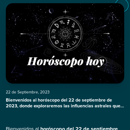
22 de Septiembre, 2023
Bienvenidos al horóscopo del 22 de septiembre de
2023, donde exploraremos las influencias astrales que
guiarán tu día según tu signo zodiacal. El equilibrio entre
la salud, el amor, el trabajo y las relaciones
interpersonales será el tema central en esta jornada.
Bienvenidos al
horóscopo del 22 de septiembre
¿Estás listo para descubrir lo que el universo tiene