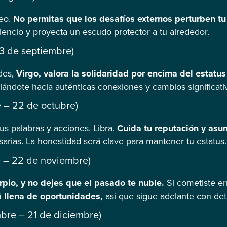
Leo.
No permitas que los desafíos externos perturben t
lencio y proyecta un escudo protector a tu alrededor.
23 de septiembre)
des,
Virgo, valora la solidaridad por encima del estatu
uiándote hacia auténticas conexiones y cambios significat
e – 22 de octubre)
s palabras y acciones, Libra.
Cuida tu reputación y asu
arias. La honestidad será clave para mantener tu estatus.
e – 22 de noviembre)
orpio, y no dejes que el pasado te nuble.
Si cometiste er
á llena de oportunidades,
así que sigue adelante con de
mbre – 21 de diciembre)