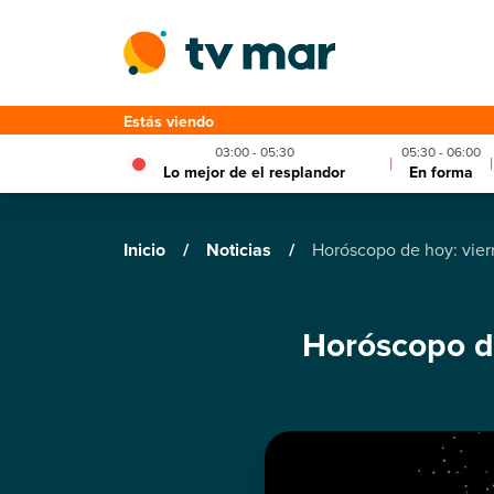
Estás viendo
03:00 - 05:30
05:30 - 06:00
|
|
Lo mejor de el resplandor
En forma
Inicio
/
Noticias
/
Horóscopo de hoy: vier
Horóscopo d