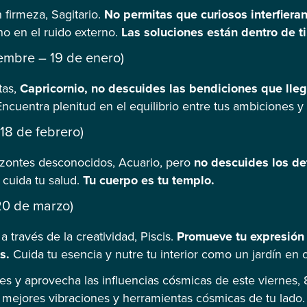
 firmeza, Sagitario.
No permitas que curiosos interfieran
no en el ruido externo.
Las soluciones están dentro de ti
iembre – 19 de enero)
tas,
Capricornio, no descuides las bendiciones que lleg
Encuentra plenitud en el equilibrio entre tus ambiciones y 
18 de febrero)
izontes desconocidos, Acuario, pero
no descuides los de
y cuida tu salud.
Tu cuerpo es tu templo.
 20 de marzo)
 través de la creatividad, Piscis.
Promueve tu expresión a
s.
Cuida tu esencia y nutre tu interior como un jardín en 
es y aprovecha las influencias cósmicas de este viernes,
as mejores vibraciones y herramientas cósmicas de tu lad