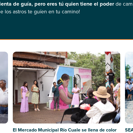
enta de guía, pero eres tú quien tiene el poder
de camb
 los astros te guíen en tu camino!
SEA
El Mercado Municipal Río Cuale se llena de color