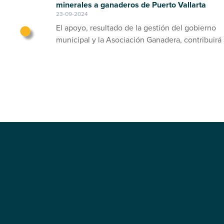
minerales a ganaderos de Puerto Vallarta
23-09-2024
El apoyo, resultado de la gestión del gobierno
municipal y la Asociación Ganadera, contribuirá 
prevención de enfermedades en el ganado bov