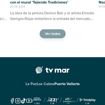
Nac
con el mural ‘Tejiendo Tradiciones’
19-0
20-09-2024
La obra de la pintora Denice Ban y el artista Ernesto
a la
Garrigos Rojas embellece la entrada del mercado,
ino
consolidándose como un espacio de arte y cultura
en Puerto Vallarta
Ver todos
La Paz
Los Cabos
Puerto Vallarta
|