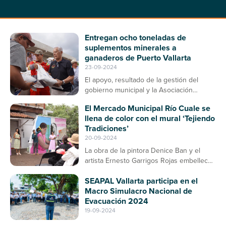
Entregan ocho toneladas de
suplementos minerales a
ganaderos de Puerto Vallarta
23-09-2024
El apoyo, resultado de la gestión del
gobierno municipal y la Asociación
Ganadera, contribuirá a la prevención de
El Mercado Municipal Río Cuale se
enfermedades en el ganado bovino
llena de color con el mural ‘Tejiendo
Tradiciones’
20-09-2024
La obra de la pintora Denice Ban y el
artista Ernesto Garrigos Rojas embellece
la entrada del mercado, consolidándose
SEAPAL Vallarta participa en el
como un espacio de arte y cultura en
Macro Simulacro Nacional de
Puerto Vallarta
Evacuación 2024
19-09-2024