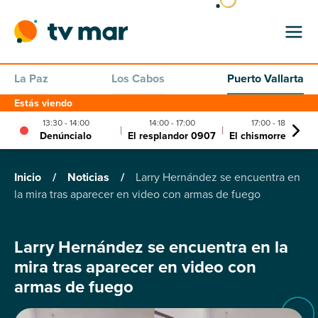
La Paz
Los Cabos
Puerto Vallarta
Estás viendo
13:30 - 14:00
14:00 - 17:00
17:00 - 18:00
|
|
Denúncialo
El resplandor 0907
El chismorreo 090
Inicio
/
Noticias
/
Larry Hernández se encuentra en
la mira tras aparecer en video con armas de fuego
Larry Hernández se encuentra en la
mira tras aparecer en video con
armas de fuego