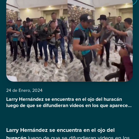
24 de Enero, 2024
Larry Hernández se encuentra en el ojo del huracán
luego de que se difundieran videos en los que aparece
posando con armas de fuego junto a un grupo de
hombres armados. Aunque se desconoce el contexto de
los clips que fueron compartidos por el mismo cantante
Larry Hernández se encuentra en el ojo del
a través de sus historias de Instagram, se especula […]
huracán
luego de que se difundieran videos en los