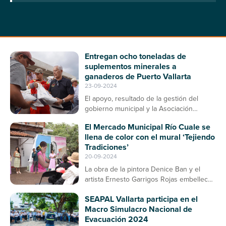
Entregan ocho toneladas de
suplementos minerales a
ganaderos de Puerto Vallarta
23-09-2024
El apoyo, resultado de la gestión del
gobierno municipal y la Asociación
Ganadera, contribuirá a la prevención de
El Mercado Municipal Río Cuale se
enfermedades en el ganado bovino
llena de color con el mural ‘Tejiendo
Tradiciones’
20-09-2024
La obra de la pintora Denice Ban y el
artista Ernesto Garrigos Rojas embellece
la entrada del mercado, consolidándose
SEAPAL Vallarta participa en el
como un espacio de arte y cultura en
Macro Simulacro Nacional de
Puerto Vallarta
Evacuación 2024