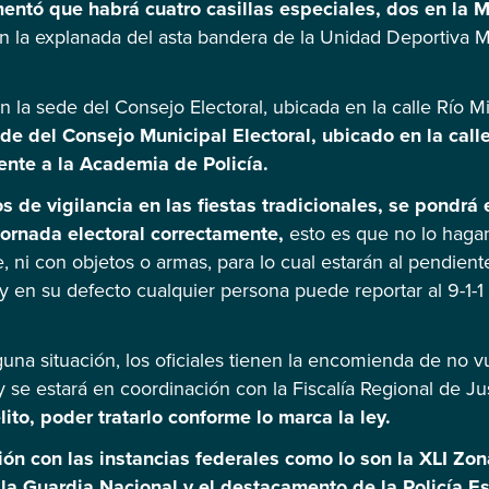
ntó que habrá cuatro casillas especiales, dos en la M
n la explanada del asta bandera de la Unidad Deportiva M
n la sede del Consejo Electoral, ubicada en la calle Río M
de del Consejo Municipal Electoral, ubicado en la call
ente a la Academia de Policía.
s de vigilancia en las fiestas tradicionales, se pondrá
 jornada electoral correctamente,
esto es que no lo hagan
, ni con objetos o armas, para lo cual estarán al pendient
 y en su defecto cualquier persona puede reportar al 9-1-1
una situación, los oficiales tienen la encomienda de no v
se estará en coordinación con la Fiscalía Regional de Jus
ito, poder tratarlo conforme lo marca la ley.
 con las instancias federales como lo son la XLI Zona 
la Guardia Nacional y el destacamento de la Policía Es