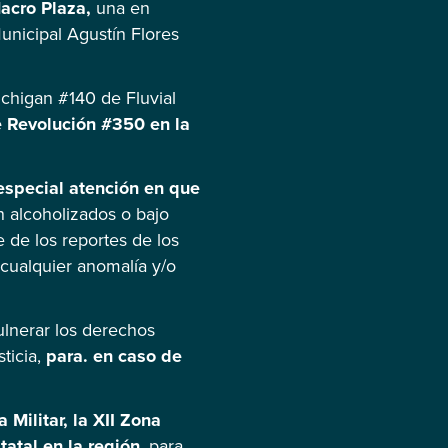
acro Plaza,
una en
unicipal Agustín Flores
ichigan #140 de Fluvial
e Revolución #350 en la
 especial atención en que
 alcoholizados o bajo
e de los reportes de los
 cualquier anomalía y/o
ulnerar los derechos
ticia,
para. en caso de
Militar, la XII Zona
tatal en la región
, para