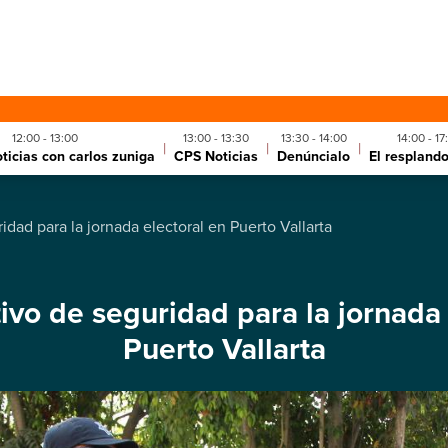
12:00 - 13:00
13:00 - 13:30
13:30 - 14:00
14:00 - 17
|
|
|
ticias con carlos zuniga
CPS Noticias
Denúncialo
El respland
idad para la jornada electoral en Puerto Vallarta
tivo de seguridad para la jornada 
Puerto Vallarta