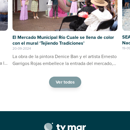
SEA
El Mercado Municipal Río Cuale se llena de color
Nac
con el mural ‘Tejiendo Tradiciones’
19-0
20-09-2024
La obra de la pintora Denice Ban y el artista Ernesto
a la
Garrigos Rojas embellece la entrada del mercado,
ino
consolidándose como un espacio de arte y cultura
en Puerto Vallarta
Ver todos