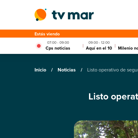
Estás viendo
07:00 - 09:00
09:00 - 12:00
|
|
Cps noticias
Aquí en el 10
Milenio no
Inicio
/
Noticias
/
Listo operativo de segur
Listo opera