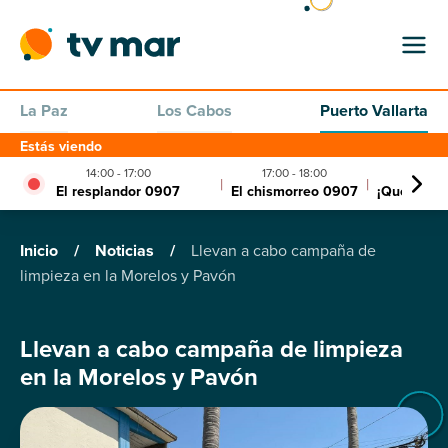
La Paz
Los Cabos
Puerto Vallarta
Estás viendo
14:00 - 17:00
17:00 - 18:00
18:00 - 
|
|
El resplandor 0907
El chismorreo 0907
¡Que siga 
Inicio
/
Noticias
/
Llevan a cabo campaña de
limpieza en la Morelos y Pavón
Llevan a cabo campaña de limpieza
en la Morelos y Pavón