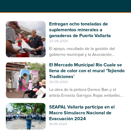
Entregan ocho toneladas de
suplementos minerales a
ganaderos de Puerto Vallarta
23-09-2024
El apoyo, resultado de la gestión del
gobierno municipal y la Asociación
Ganadera, contribuirá a la prevención de
El Mercado Municipal Río Cuale se
enfermedades en el ganado bovino
llena de color con el mural ‘Tejiendo
Tradiciones’
20-09-2024
La obra de la pintora Denice Ban y el
artista Ernesto Garrigos Rojas embellece
la entrada del mercado, consolidándose
SEAPAL Vallarta participa en el
como un espacio de arte y cultura en
Macro Simulacro Nacional de
Puerto Vallarta
Evacuación 2024
19-09-2024