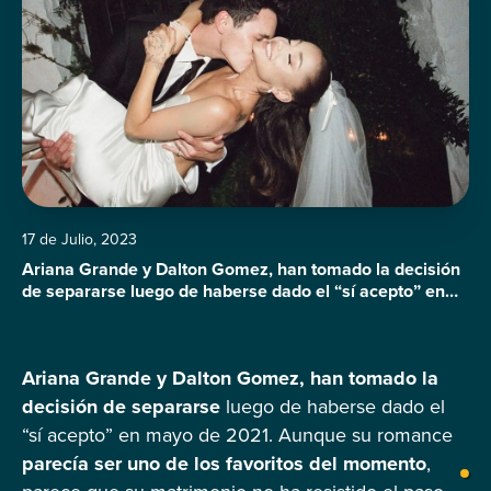
17 de Julio, 2023
Ariana Grande y Dalton Gomez, han tomado la decisión
de separarse luego de haberse dado el “sí acepto” en
mayo de 2021. Aunque su romance parecía ser uno de
los favoritos del momento, parece que su matrimonio no
ha resistido el paso del tiempo como se esperaba.
Ariana Grande y Dalton Gomez, han tomado la
Según fuentes cercanas a la pareja, Grande y […]
decisión de separarse
luego de haberse dado el
“sí acepto” en mayo de 2021. Aunque su romance
parecía ser uno de los favoritos del momento
,