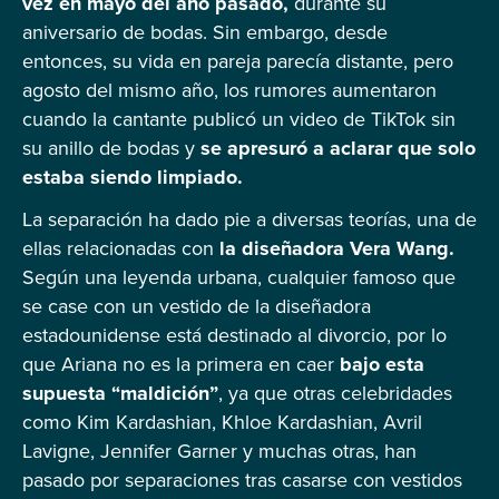
vez en mayo del año pasado,
durante su
aniversario de bodas. Sin embargo, desde
entonces, su vida en pareja parecía distante, pero
agosto del mismo año, los rumores aumentaron
cuando la cantante publicó un video de TikTok sin
su anillo de bodas y
se apresuró a aclarar que solo
estaba siendo limpiado.
La separación ha dado pie a diversas teorías, una de
ellas relacionadas con
la diseñadora Vera Wang.
Según una leyenda urbana, cualquier famoso que
se case con un vestido de la diseñadora
estadounidense está destinado al divorcio, por lo
que Ariana no es la primera en caer
bajo esta
supuesta “maldición”
, ya que otras celebridades
como Kim Kardashian, Khloe Kardashian, Avril
Lavigne, Jennifer Garner y muchas otras, han
pasado por separaciones tras casarse con vestidos