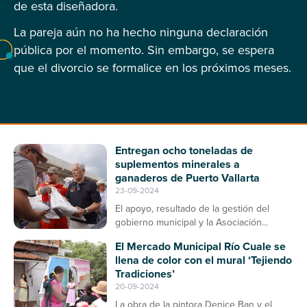
de esta diseñadora.
La pareja aún no ha hecho ninguna declaración
pública por el momento. Sin embargo, se espera
que el divorcio se formalice en los próximos meses.
Entregan ocho toneladas de
suplementos minerales a
ganaderos de Puerto Vallarta
23-09-2024
El apoyo, resultado de la gestión del
gobierno municipal y la Asociación
Ganadera, contribuirá a la prevención de
El Mercado Municipal Río Cuale se
enfermedades en el ganado bovino
llena de color con el mural ‘Tejiendo
Tradiciones’
20-09-2024
La obra de la pintora Denice Ban y el