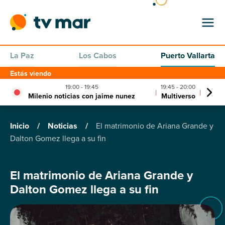
La Paz
Los Cabos
Puerto Vallarta
Estás viendo
19:00 - 19:45
19:45 - 20:00
20:00 
|
|
Milenio noticias con jaime nunez
Multiverso
CPS N
Inicio
/
Noticias
/
El matrimonio de Ariana Grande y
Dalton Gomez llega a su fin
El matrimonio de Ariana Grande y
Dalton Gomez llega a su fin