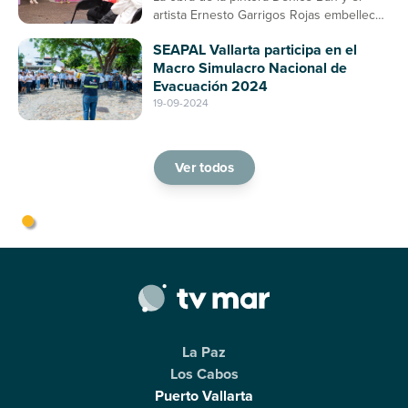
artista Ernesto Garrigos Rojas embellece
la entrada del mercado, consolidándose
SEAPAL Vallarta participa en el
como un espacio de arte y cultura en
Macro Simulacro Nacional de
Puerto Vallarta
Evacuación 2024
19-09-2024
Ver todos
La Paz
Los Cabos
Puerto Vallarta