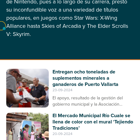
de Nintendo, pues a lo largo de su carrera, prestó
su inconfundible voz a una variedad de títulos
populares, en juegos como Star Wars: X-Wing
Alliance hasta Skies of Arcadia y The Elder Scrolls
V: Skyrim.
Entregan ocho toneladas de
suplementos minerales a
ganaderos de Puerto Vallarta
23-09-2024
El apoyo, resultado de la gestión del
gobierno municipal y la Asociación
Ganadera, contribuirá a la prevención de
El Mercado Municipal Río Cuale se
enfermedades en el ganado bovino
llena de color con el mural ‘Tejiendo
Tradiciones’
20-09-2024