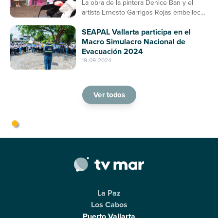
La obra de la pintora Denice Ban y el
artista Ernesto Garrigos Rojas embellece
la entrada del mercado, consolidándose
SEAPAL Vallarta participa en el
como un espacio de arte y cultura en
Macro Simulacro Nacional de
Puerto Vallarta
Evacuación 2024
19-09-2024
Ver todos
La Paz
Los Cabos
Puerto Vallarta