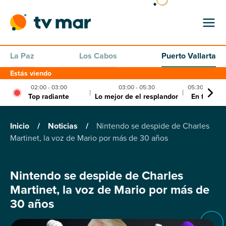
La Paz
Los Cabos
Puerto Vallarta
Estás viendo
02:00 - 03:00
03:00 - 05:30
05:30 - 06:00
|
|
Top radiante
Lo mejor de el resplandor
En forma
Inicio
/
Noticias
/
Nintendo se despide de Charles
Martinet, la voz de Mario por más de 30 años
Nintendo se despide de Charles
Martinet, la voz de Mario por más de
30 años