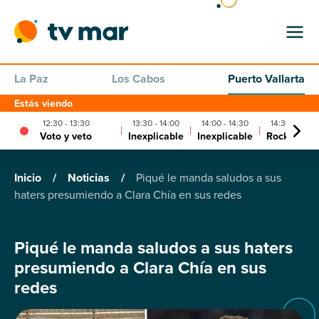
La Paz
Los Cabos
Puerto Vallarta
Estás viendo
12:30 - 13:30
13:30 - 14:00
14:00 - 14:30
14:30 - 15:30
|
|
|
Voto y veto
Inexplicable
Inexplicable
Rock & Rol
Inicio
/
Noticias
/
Piqué le manda saludos a sus
haters presumiendo a Clara Chía en sus redes
Piqué le manda saludos a sus haters
presumiendo a Clara Chía en sus
redes