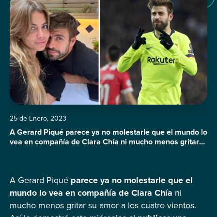
25 de Enero, 2023
A Gerard Piqué parece ya no molestarle que el mundo lo
vea en compañía de Clara Chía ni mucho menos gritar
su amor a los cuatro vientos. Así lo demostró este
miércoles al publicar una fotografía en su Instagram
presumiendo a su actual novia, en la que por cierto, se
A Gerard Piqué
parece ya no molestarle que el
les ve muy cariñosos. ¿Será […]
mundo lo vea en compañía de Clara Chía
ni
mucho menos gritar su amor a los cuatro vientos.