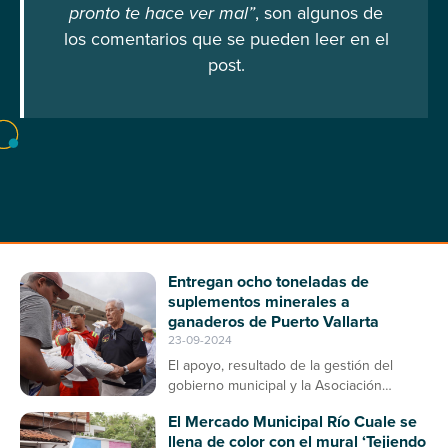
pronto te hace ver mal”
, son algunos de
los comentarios que se pueden leer en el
post.
Entregan ocho toneladas de
suplementos minerales a
ganaderos de Puerto Vallarta
23-09-2024
El apoyo, resultado de la gestión del
gobierno municipal y la Asociación
Ganadera, contribuirá a la prevención de
El Mercado Municipal Río Cuale se
enfermedades en el ganado bovino
llena de color con el mural ‘Tejiendo