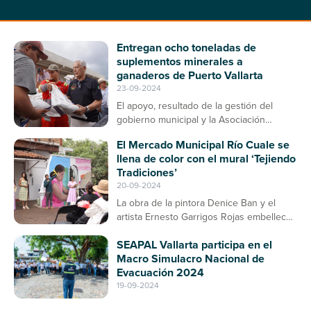
Entregan ocho toneladas de
suplementos minerales a
ganaderos de Puerto Vallarta
23-09-2024
El apoyo, resultado de la gestión del
gobierno municipal y la Asociación
Ganadera, contribuirá a la prevención de
El Mercado Municipal Río Cuale se
enfermedades en el ganado bovino
llena de color con el mural ‘Tejiendo
Tradiciones’
20-09-2024
La obra de la pintora Denice Ban y el
artista Ernesto Garrigos Rojas embellece
la entrada del mercado, consolidándose
SEAPAL Vallarta participa en el
como un espacio de arte y cultura en
Macro Simulacro Nacional de
Puerto Vallarta
Evacuación 2024
19-09-2024