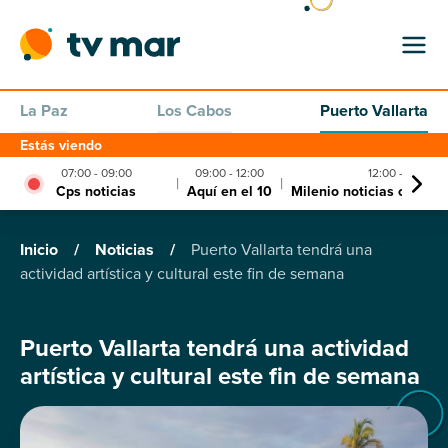
La Paz
Los Cabos
Puerto Vallarta
Estás viendo
07:00 - 09:00
09:00 - 12:00
12:00 - 13:00
|
|
Cps noticias
Aquí en el 10
Milenio noticias con car
Inicio
/
Noticias
/
Puerto Vallarta tendrá una
actividad artística y cultural este fin de semana
Puerto Vallarta tendrá una actividad
artística y cultural este fin de semana