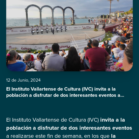
12 de Junio, 2024
El Instituto Vallartense de Cultura (IVC) invita a la
población a disfrutar de dos interesantes eventos a
realizarse este fin de semana, en los que la creatividad,
el arte y la tradición serán protagonistas. El primero es
la exposición con venta de arte con causa “50 Años en
El Instituto Vallartense de Cultura (IVC)
invita a la
el Arte para Compartir” de Alicia Bueno, […]
población a disfrutar de dos interesantes eventos
a realizarse este fin de semana, en los que
la