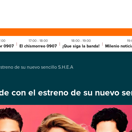
7:00
17:00 - 18:00
18:00 - 19:00
19:
|
|
|
or 0907
El chismorreo 0907
¡Que siga la banda!
Milenio notic
streno de su nuevo sencillo S.H.E.A
e con el estreno de su nuevo sen