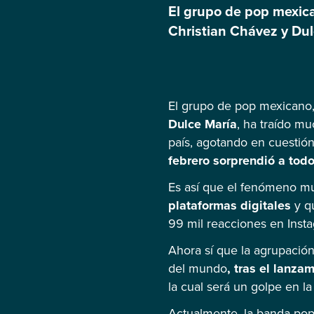
El grupo de pop mexic
Christian Chávez y Dul
además de anunciar su 
todas las fechas anunc
El grupo de pop mexicano
Dulce María
, ha traído m
país, agotando en cuestión
febrero sorprendió a todo
Es así que el fenómeno mu
plataformas digitales
y qu
99 mil reacciones en Inst
Ahora sí que la agrupació
del mundo
, tras el lanza
la cual será un golpe en l
Actualmente, la banda pop