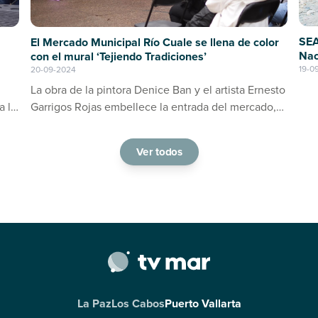
SEA
El Mercado Municipal Río Cuale se llena de color
Nac
con el mural ‘Tejiendo Tradiciones’
19-0
20-09-2024
La obra de la pintora Denice Ban y el artista Ernesto
a la
Garrigos Rojas embellece la entrada del mercado,
ino
consolidándose como un espacio de arte y cultura
en Puerto Vallarta
Ver todos
La Paz
Los Cabos
Puerto Vallarta