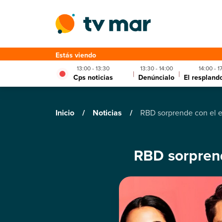
Estás viendo
13:00 - 13:30
13:30 - 14:00
14:00 - 1
|
|
Cps noticias
Denúncialo
El respland
Inicio
/
Noticias
/
RBD sorprende con el e
RBD sorprend