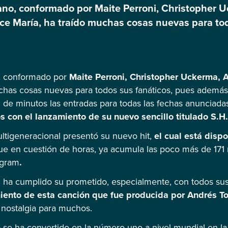
ano, conformado por Maite Perroni, Christopher U
ce María, ha traído muchas cosas nuevas para to
gira por el país, agotando en cuestión de minuto
iadas. Este jueves 23 de febrero sorprendió a tod
, conformado por
Maite Perroni, Christopher Uckerma, A
uchas cosas nuevas para todos sus fanáticos, pues además 
 de minutos las entradas para todas las fechas anunciada
s con el lanzamiento de su nuevo sencillo titulado S.H
ltigeneracional presentó su nuevo hit,
el cual está disp
e en cuestión de horas, ya acumula las poco más de 171 m
agram
.
n ha cumplido su prometido, especialmente, con todos su
miento de esta canción que fue producida por Andrés To
a nostalgia para muchos.
 se ha convertido en la número uno a nivel mundial en la