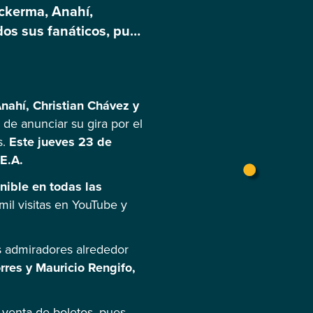
ckerma, Anahí,
dos sus fanáticos, pues
s las entradas para
os […]
nahí, Christian Chávez y
de anunciar su gira por el
s.
Este jueves 23 de
.E.A.
onible en todas las
il visitas en YouTube y
s admiradores alrededor
rres y Mauricio Rengifo,
 venta de boletos, pues