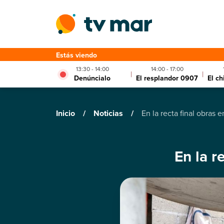
Estás viendo
13:30 - 14:00
14:00 - 17:00
|
|
Denúncialo
El resplandor 0907
El c
Inicio
/
Noticias
/
En la recta final obras e
En la r