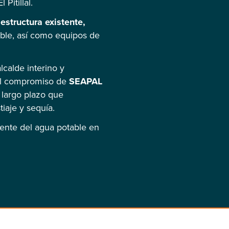
Pitillal.
estructura existente,
dable, así como equipos de
lcalde interino y
 el compromiso de
SEAPAL
 largo plazo que
iaje y sequía.
iente del agua potable en