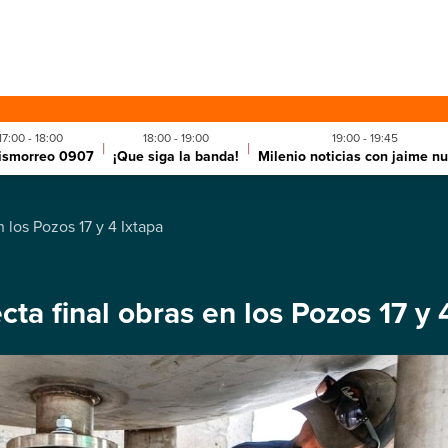
17:00 - 18:00
18:00 - 19:00
19:00 - 19:45
|
|
hismorreo 0907
¡Que siga la banda!
Milenio noticias con jaime n
n los Pozos 17 y 4 Ixtapa
ecta final obras en los Pozos 17 y 