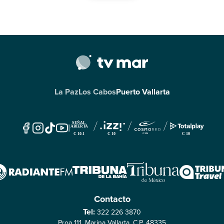
La Paz
Los Cabos
Puerto Vallarta
|
Contacto
Tel:
322 226 3870
Proa 111, Marina Vallarta, C.P. 48335