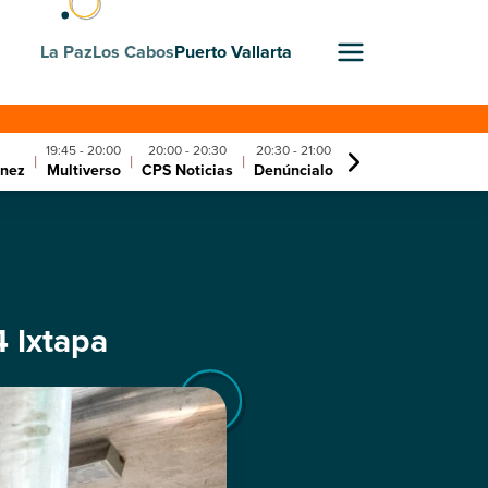
La Paz
Los Cabos
Puerto Vallarta
19:45 - 20:00
20:00 - 20:30
20:30 - 21:00
21:00 - 22:00
|
|
|
|
|
unez
Multiverso
CPS Noticias
Denúncialo
Factor aventura
4 Ixtapa