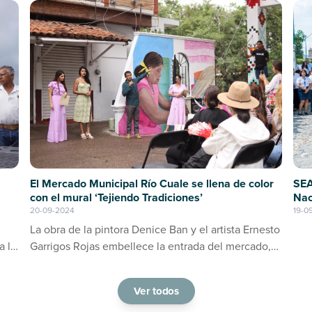
SEA
El Mercado Municipal Río Cuale se llena de color
Nac
con el mural ‘Tejiendo Tradiciones’
19-0
20-09-2024
La obra de la pintora Denice Ban y el artista Ernesto
a la
Garrigos Rojas embellece la entrada del mercado,
ino
consolidándose como un espacio de arte y cultura
en Puerto Vallarta
Ver todos