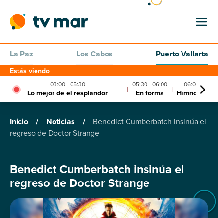
La Paz
Los Cabos
Puerto Vallarta
Estás viendo
03:00 - 05:30
05:30 - 06:00
06:00 - 06:0
|
|
Lo mejor de el resplandor
En forma
Himno nacio
Inicio
/
Noticias
/
Benedict Cumberbatch insinúa el
regreso de Doctor Strange
Benedict Cumberbatch insinúa el
regreso de Doctor Strange