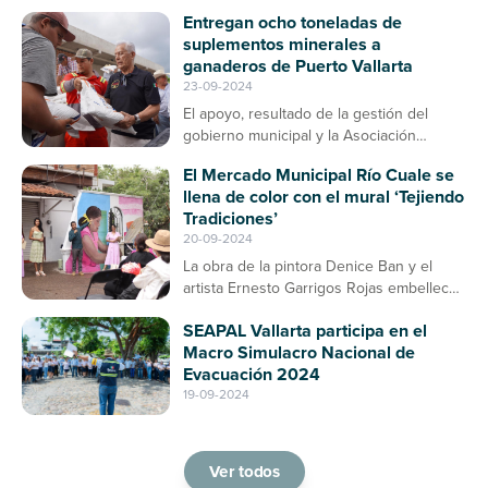
Entregan ocho toneladas de
suplementos minerales a
ganaderos de Puerto Vallarta
23-09-2024
El apoyo, resultado de la gestión del
gobierno municipal y la Asociación
Ganadera, contribuirá a la prevención de
El Mercado Municipal Río Cuale se
enfermedades en el ganado bovino
llena de color con el mural ‘Tejiendo
Tradiciones’
20-09-2024
La obra de la pintora Denice Ban y el
artista Ernesto Garrigos Rojas embellece
la entrada del mercado, consolidándose
SEAPAL Vallarta participa en el
como un espacio de arte y cultura en
Macro Simulacro Nacional de
Puerto Vallarta
Evacuación 2024
19-09-2024
Ver todos