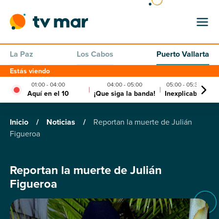
La Paz
Los Cabos
Puerto Vallarta
Estás viendo
01:00 - 04:00
04:00 - 05:00
05:00 - 05:30
|
|
|
Aquí en el 10
¡Que siga la banda!
Inexplicable
La
Inicio
/
Noticias
/
Reportan la muerte de Julián
Figueroa
Reportan la muerte de Julián
Figueroa