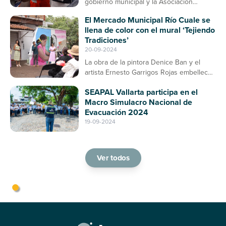
gobierno municipal y la Asociación
Ganadera, contribuirá a la prevención de
El Mercado Municipal Río Cuale se
enfermedades en el ganado bovino
llena de color con el mural ‘Tejiendo
Tradiciones’
20-09-2024
La obra de la pintora Denice Ban y el
artista Ernesto Garrigos Rojas embellece
la entrada del mercado, consolidándose
SEAPAL Vallarta participa en el
como un espacio de arte y cultura en
Macro Simulacro Nacional de
Puerto Vallarta
Evacuación 2024
19-09-2024
Ver todos