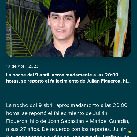
10 de Abril, 2023
La noche del 9 abril, aproximadamente a las 20:00
horas, se reportó el fallecimiento de Julián Figueroa, hijo
de Joan Sebastian y Maribel Guardia, a sus 27 años. De
acuerdo con los reportes, Julián fue encontrado sin vida
en una casa de Jardines del Pedregal, en Ciudad de
La noche del 9 abril, aproximadamente a las 20:00
México. Extraoficialmente, se dice que el cuerpo […]
horas, se reportó el fallecimiento de Julián
Figueroa, hijo de Joan Sebastian y Maribel Guardia,
a sus 27 años. De acuerdo con los reportes, Julián
fue encontrado sin vida en una casa de Jardines del