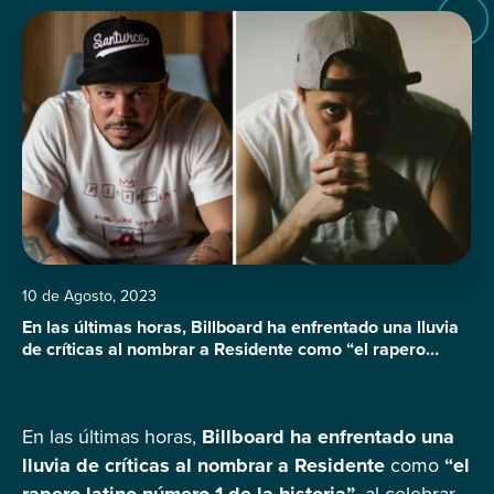
10 de Agosto, 2023
En las últimas horas, Billboard ha enfrentado una lluvia
de críticas al nombrar a Residente como “el rapero
latino número 1 de la historia”, al celebrar los 50 años
del hip-hop reconociendo a las figuras influyentes en el
mundo del rap en español. Esta decisión ha generado un
En las últimas horas,
Billboard ha enfrentado una
fuerte desacuerdo entre los usuarios, quienes sostienen
[…]
lluvia de críticas al nombrar a Residente
como
“el
rapero latino número 1 de la historia”
, al celebrar