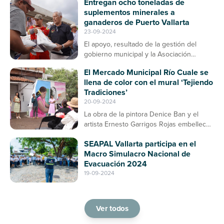
Entregan ocho toneladas de
suplementos minerales a
ganaderos de Puerto Vallarta
23-09-2024
El apoyo, resultado de la gestión del
gobierno municipal y la Asociación
Ganadera, contribuirá a la prevención de
El Mercado Municipal Río Cuale se
enfermedades en el ganado bovino
llena de color con el mural ‘Tejiendo
Tradiciones’
20-09-2024
La obra de la pintora Denice Ban y el
artista Ernesto Garrigos Rojas embellece
la entrada del mercado, consolidándose
SEAPAL Vallarta participa en el
como un espacio de arte y cultura en
Macro Simulacro Nacional de
Puerto Vallarta
Evacuación 2024
19-09-2024
Ver todos