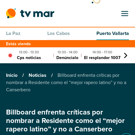
La Paz
Los Cabos
Puerto Vallarta
Estás viendo
13:00 - 13:30
13:30 - 14:00
14:00 - 17:00
|
|
|
Cps noticias
Denúncialo
El resplandor 1007
El c
Inicio
/
Noticias
/
Billboard enfrenta críticas por
nombrar a Residente como el “mejor rapero latino” y no a
Canserbero
Billboard enfrenta críticas por
nombrar a Residente como el “mejor
rapero latino” y no a Canserbero