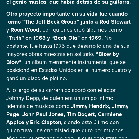
el genio musical que había detrás de su guitarra.
Otro proyecto importante en su vida fue cuando
formó “The Jeff Beck Group” junto a Rod Stewart
y Roon Wood,
con quienes creó álbumes como
“Truth” en 1968 y “Beck Ola” en 1969.
No
obstante, fue hasta 1975 que desarrolló una de sus
mayores obras maestras en solitario,
“Blow by
Blow”
, un álbum meramente instrumental que se
posicionó en Estados Unidos en el número cuatro y
ganó un disco de platino.
A lo largo de su carrera colaboró con el actor
Johnny Depp, de quien era un amigo íntimo,
además de músicos como
Jimmy Hendrix, Jimmy
Page, John Paul Jones, Tim Bogert, Carmiene
Appice y Eric Clapton
, siendo este último con
quien tuvo una enemistad que duró por muchos
años por cuestiones de ego, la cual dejó atrás con