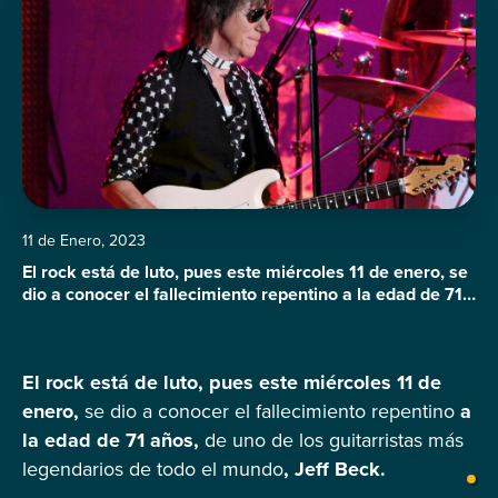
11 de Enero, 2023
El rock está de luto, pues este miércoles 11 de enero, se
dio a conocer el fallecimiento repentino a la edad de 71
años, de uno de los guitarristas más legendarios de todo
el mundo, Jeff Beck. Según el comunicado emitido por
sus representantes, el guitarrista inglés falleció el día de
El rock está de luto, pues este miércoles 11 de
ayer, después de haber […]
enero,
se dio a conocer el fallecimiento repentino
a
la edad de 71 años,
de uno de los guitarristas más
legendarios de todo el mundo
, Jeff Beck.