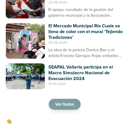
23-09-2024
El apoyo, resultado de la gestión del
gobierno municipal y la Asociación
Ganadera, contribuirá a la prevención de
El Mercado Municipal Río Cuale se
enfermedades en el ganado bovino
llena de color con el mural ‘Tejiendo
Tradiciones’
20-09-2024
La obra de la pintora Denice Ban y el
artista Ernesto Garrigos Rojas embellece
la entrada del mercado, consolidándose
SEAPAL Vallarta participa en el
como un espacio de arte y cultura en
Macro Simulacro Nacional de
Puerto Vallarta
Evacuación 2024
19-09-2024
Ver todos