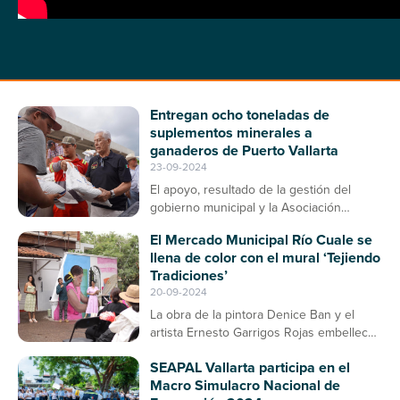
Entregan ocho toneladas de
suplementos minerales a
ganaderos de Puerto Vallarta
23-09-2024
El apoyo, resultado de la gestión del
gobierno municipal y la Asociación
Ganadera, contribuirá a la prevención de
El Mercado Municipal Río Cuale se
enfermedades en el ganado bovino
llena de color con el mural ‘Tejiendo
Tradiciones’
20-09-2024
La obra de la pintora Denice Ban y el
artista Ernesto Garrigos Rojas embellece
la entrada del mercado, consolidándose
SEAPAL Vallarta participa en el
como un espacio de arte y cultura en
Macro Simulacro Nacional de
Puerto Vallarta