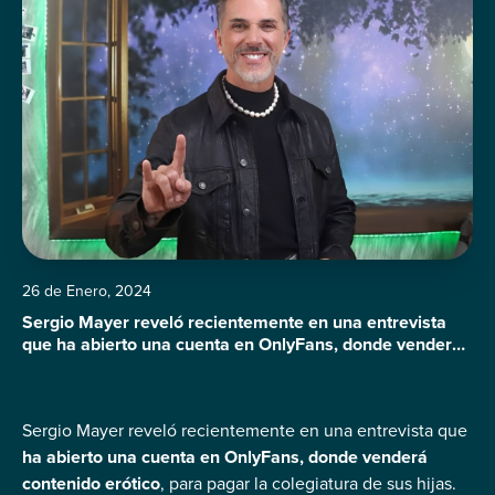
26 de Enero, 2024
Sergio Mayer reveló recientemente en una entrevista
que ha abierto una cuenta en OnlyFans, donde venderá
contenido erótico, para pagar la colegiatura de sus hijas.
El exintegrante de Garibaldi, estará dispuesto a
satisfacer los fetiches de sus seguidores con fotografías
Sergio Mayer reveló recientemente en una entrevista que
y videos íntimos que creará en coordinación de su
esposa, Issabela Camil, quien será la […]
ha abierto una cuenta en OnlyFans, donde venderá
contenido erótico
, para pagar la colegiatura de sus hijas.