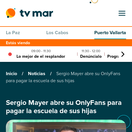
La Paz
Los Cabos
Puerto Vallarta
Estás viendo
09:00 - 11:30
11:30 - 12:00
12:00 -
|
|
Lo mejor de el resplandor
Denúncialo
Programa un
Inicio
/
Noticias
/
Sergio Mayer abre su OnlyFans
para pagar la escuela de sus hijas
Sergio Mayer abre su OnlyFans para
pagar la escuela de sus hijas