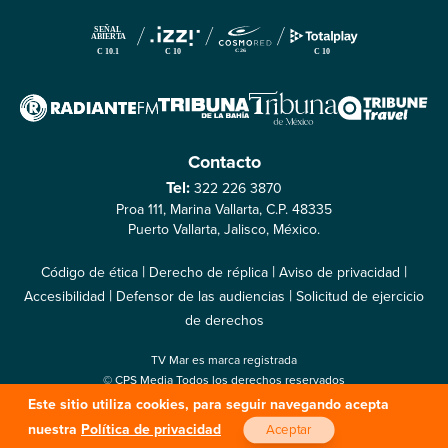
Contacto
Tel:
322 226 3870
Proa 111, Marina Vallarta, C.P. 48335
Puerto Vallarta, Jalisco, México.
|
|
|
Código de ética
Derecho de réplica
Aviso de privacidad
|
|
Accesibilidad
Defensor de las audiencias
Solicitud de ejercicio
de derechos
TV Mar es marca registrada
© CPS Media Todos los derechos reservados
© Compañía Periodística Sudcaliforniana S.A. de C.V. 2022
Este sitio utiliza cookies, para seguir navegando acepta
nuestra
Política de privacidad
Aceptar