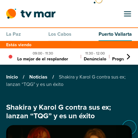
La Paz
Los Cabos
Puerto Vallarta
Estás viendo
09:00 - 11:30
11:30 - 12:00
12:00 -
|
|
Lo mejor de el resplandor
Denúncialo
Programa un
Inicio
/
Noticias
/
Shakira y Karol G contra sus ex;
lanzan “TQG” y es un éxito
Shakira y Karol G contra sus ex;
lanzan “TQG” y es un éxito