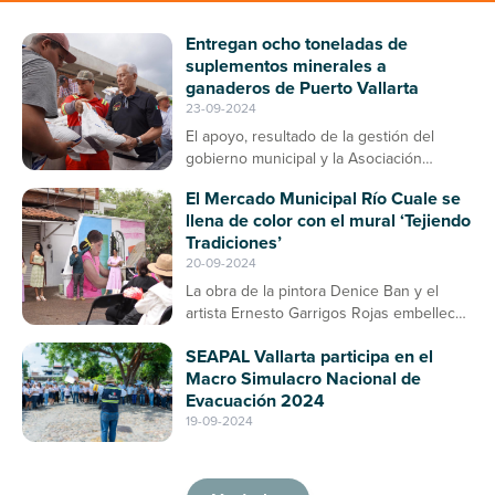
Entregan ocho toneladas de
suplementos minerales a
ganaderos de Puerto Vallarta
23-09-2024
El apoyo, resultado de la gestión del
gobierno municipal y la Asociación
Ganadera, contribuirá a la prevención de
El Mercado Municipal Río Cuale se
enfermedades en el ganado bovino
llena de color con el mural ‘Tejiendo
Tradiciones’
20-09-2024
La obra de la pintora Denice Ban y el
artista Ernesto Garrigos Rojas embellece
la entrada del mercado, consolidándose
SEAPAL Vallarta participa en el
como un espacio de arte y cultura en
Macro Simulacro Nacional de
Puerto Vallarta
Evacuación 2024
19-09-2024