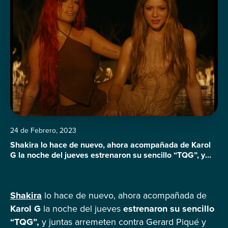
24 de Febrero, 2023
Shakira lo hace de nuevo, ahora acompañada de Karol
G la noche del jueves estrenaron su sencillo “TQG”, y
juntas arremeten contra Gerard Piqué y Anuel AA; por
supuesto fue todo un éxito. En solo 11 horas la canción
superó los 11 millones de vistas y casi los dos millones
Shakira
lo hace de nuevo, ahora acompañada de
de likes, también es tendencia en […]
Karol G
la noche del jueves
estrenaron su sencillo
“TQG”,
y juntas arremeten contra Gerard Piqué y