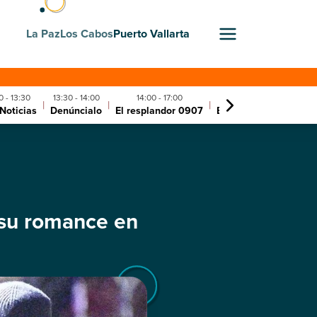
La Paz
Los Cabos
Puerto Vallarta
0 - 13:30
13:30 - 14:00
14:00 - 17:00
17:00 - 18:00
|
|
|
|
Noticias
Denúncialo
El resplandor 0907
El chismorreo 0907
 su romance en