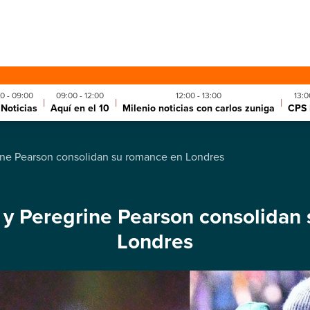
0 - 09:00
09:00 - 12:00
12:00 - 13:00
13:0
|
|
|
Noticias
Aquí en el 10
Milenio noticias con carlos zuniga
CPS 
ine Pearson consolidan su romance en Londres
 y Peregrine Pearson consolidan
Londres