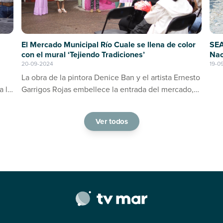
SEA
El Mercado Municipal Río Cuale se llena de color
Nac
con el mural ‘Tejiendo Tradiciones’
19-0
20-09-2024
La obra de la pintora Denice Ban y el artista Ernesto
a la
Garrigos Rojas embellece la entrada del mercado,
ino
consolidándose como un espacio de arte y cultura
en Puerto Vallarta
Ver todos