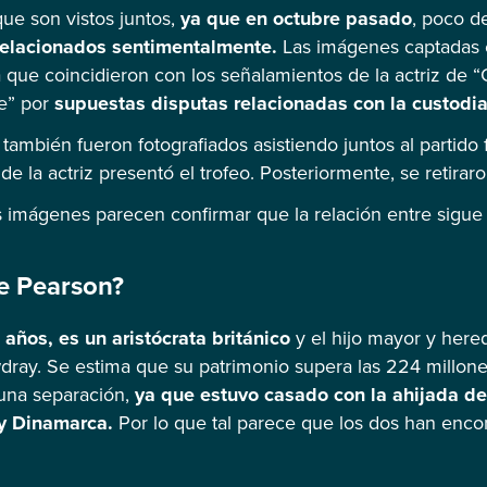
que son vistos juntos,
ya que en octubre pasado
, poco d
relacionados sentimentalmente.
Las imágenes captadas
 que coincidieron con los señalamientos de la actriz de 
re” por
supuestas disputas relacionadas con la custodia
ambién fueron fotografiados asistiendo juntos al partido f
e la actriz presentó el trofeo. Posteriormente, se retirar
 imágenes parecen confirmar que la relación entre sigue
e Pearson?
años, es un aristócrata británico
y el hijo mayor y here
ray. Se estima que su patrimonio supera las 224 millones 
una separación,
ya que estuvo casado con la ahijada del
y Dinamarca.
Por lo que tal parece que los dos han enco