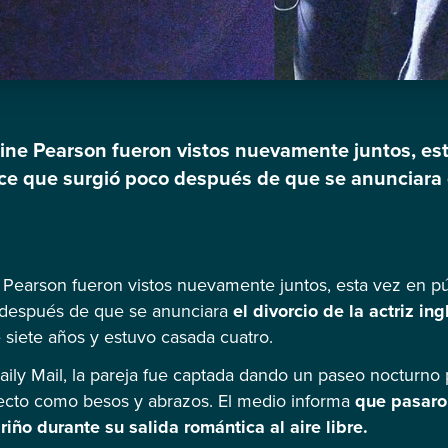
ine Pearson fueron vistos nuevamente juntos, est
 que surgió poco después de que se anunciara el 
 con quien tuvo una relación de siete años y estu
co Daily Mail, la pareja fue captada […]
 Pearson fueron vistos nuevamente juntos, esta vez en p
después de que se anunciara
el divorcio de la actriz in
 siete años y estuvo casada cuatro.
Daily Mail, la pareja fue captada dando un paseo nocturno 
ecto como besos y abrazos. El medio informa
que pasaro
ño durante su salida romántica al aire libre.