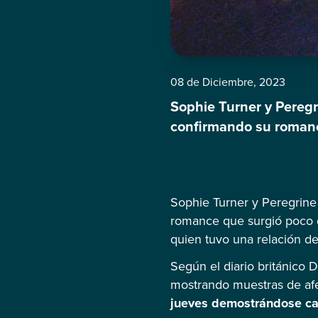
08 de Diciembre, 2023
Sophie Turner y Peregr
confirmando su romance
inglesa con Joe Jonas,
Según el diario británi
Sophie Turner y Peregrine
romance que surgió poco 
quien tuvo una relación de
Según el diario británico 
mostrando muestras de af
jueves demostrándose cari