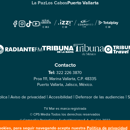
La Paz
Los Cabos
Puerto Vallarta
|
Contacto
Tel:
322 226 3870
Proa 111, Marina Vallarta, C.P. 48335
Puerto Vallarta, Jalisco, México.
|
|
|
|
lica
Aviso de privacidad
Accesibilidad
Defensor de las audiencias
S
TV Mar es marca registrada
© CPS Media Todos los derechos reservados
© Compañía Periodística Sudcaliforniana S.A. de C.V. 2022
 cookies, para seguir navegando acepta nuestra
Política de privacidad