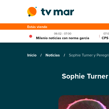
Estás viendo
06:02 - 07:00
07:0
|
Milenio noticias con norma garcia
CPS 
Inicio
/
Noticias
/
Sophie Turner y Peregr
Sophie Turner