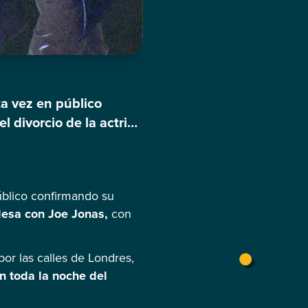
a vez en público
divorcio de la actriz
vo casada cuatro.
úblico confirmando su
glesa con Joe Jonas,
con
por las calles de Londres,
n toda la noche del