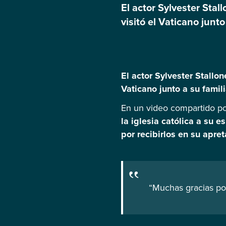
El actor Sylvester Sta
visitó el Vaticano junt
video compartido por l
representante de la igl
El actor Sylvester Stallon
Vaticano junto a su famili
En un video compartido por
la iglesia católica a su e
por recibirlos en su apr
“Muchas gracias por