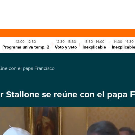
12:00 - 12:30
12:30 - 13:30
13:30 - 14:00
14:00 - 14:30
|
|
|
Programa univa temp. 2
Voto y veto
Inexplicable
Inexplicabl
eúne con el papa Francisco
r Stallone se reúne con el papa 