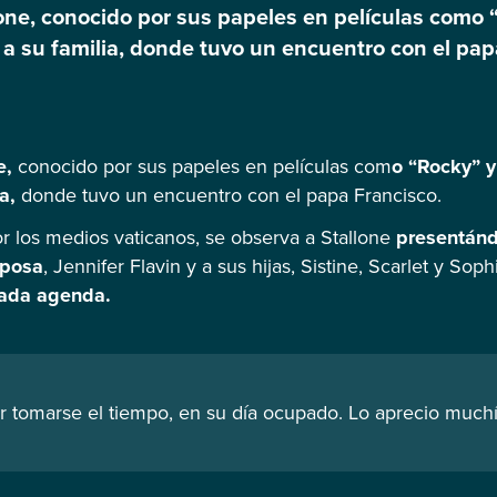
llone, conocido por sus papeles en películas como
o a su familia, donde tuvo un encuentro con el pa
os medios vaticanos, se observa a Stallone presen
esia católica a su esposa, Jennifer Flavin y a […]
e,
conocido por sus papeles en películas com
o “Rocky” y
a,
donde tuvo un encuentro con el papa Francisco.
 los medios vaticanos, se observa a Stallone
presentándo
sposa
, Jennifer Flavin y a sus hijas, Sistine, Scarlet y Soph
etada agenda.
 tomarse el tiempo, en su día ocupado. Lo aprecio muchís