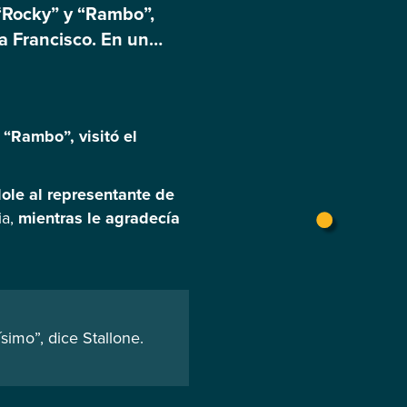
 “Rocky” y “Rambo”,
pa Francisco. En un
tándole al
 “Rambo”, visitó el
le al representante de
ia,
mientras le agradecía
imo”, dice Stallone.