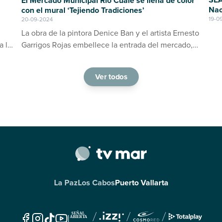
El Mercado Municipal Río Cuale se llena de color
Nac
con el mural ‘Tejiendo Tradiciones’
19-0
20-09-2024
La obra de la pintora Denice Ban y el artista Ernesto
a la
Garrigos Rojas embellece la entrada del mercado,
ino
consolidándose como un espacio de arte y cultura
en Puerto Vallarta
Ver todos
La Paz
Los Cabos
Puerto Vallarta
|