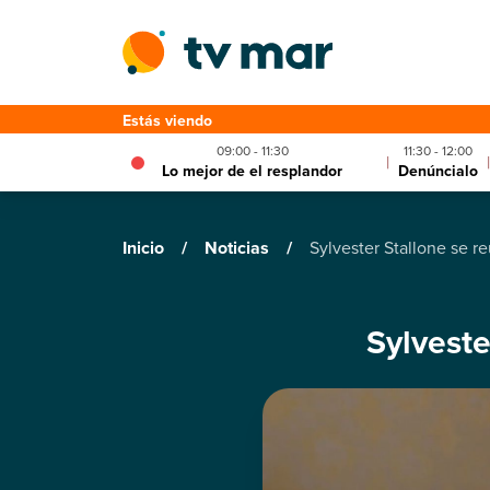
Estás viendo
09:00 - 11:30
11:30 - 12:00
|
|
Lo mejor de el resplandor
Denúncialo
Inicio
/
Noticias
/
Sylvester Stallone se r
Sylveste