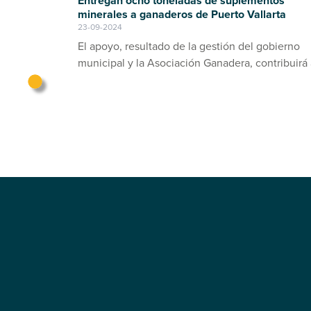
Entregan ocho toneladas de suplementos
minerales a ganaderos de Puerto Vallarta
23-09-2024
El apoyo, resultado de la gestión del gobierno
municipal y la Asociación Ganadera, contribuirá 
prevención de enfermedades en el ganado bov