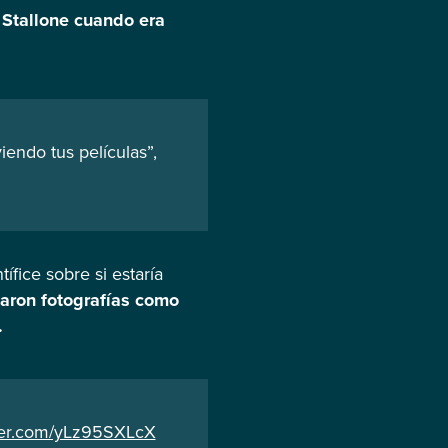
 Stallone cuando era
endo tus películas”,
fice sobre si estaría
aron fotografías como
.
tter.com/yLz95SXLcX