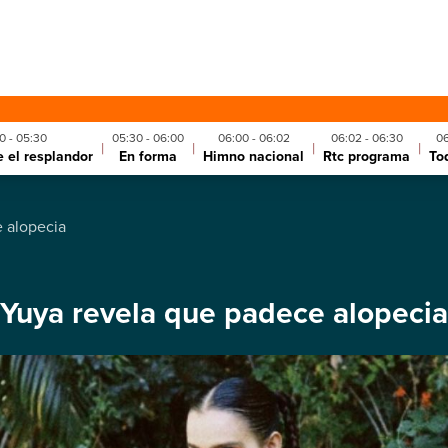
0 - 05:30
05:30 - 06:00
06:00 - 06:02
06:02 - 06:30
06
|
|
|
|
e el resplandor
En forma
Himno nacional
Rtc programa
To
 alopecia
Yuya revela que padece alopecia