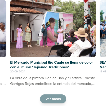
SEA
El Mercado Municipal Río Cuale se llena de color
Nac
con el mural ‘Tejiendo Tradiciones’
19-0
20-09-2024
La obra de la pintora Denice Ban y el artista Ernesto
a la
Garrigos Rojas embellece la entrada del mercado,
ino
consolidándose como un espacio de arte y cultura
en Puerto Vallarta
Ver todos