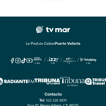
La Paz
Los Cabos
Puerto Vallarta
|
Contacto
Tel:
322 226 3870
Proa 111, Marina Vallarta, C.P. 48335