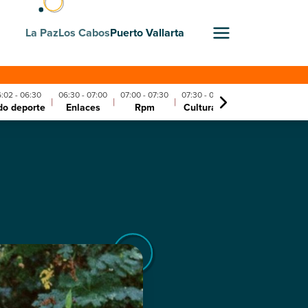
La Paz
Los Cabos
Puerto Vallarta
:02 - 06:30
06:30 - 07:00
07:00 - 07:30
07:30 - 08:00
08:00 - 08:3
|
|
|
|
do deporte
Enlaces
Rpm
Cultura 21
Como te afec