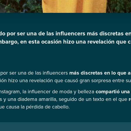
do por ser una de las influencers más discretas en
embargo, en esta ocasión hizo una revelación que 
A través de su cuenta de Instagram, la influencer
ía en la que […]
por ser una de las influencers
más discretas en lo que a
ión hizo una revelación que causó gran sorpresa entre su
Instagram, la influencer de moda y belleza
compartió una 
s y una diadema amarilla, seguido de un texto en el que
r
ue causa la pérdida de cabello.