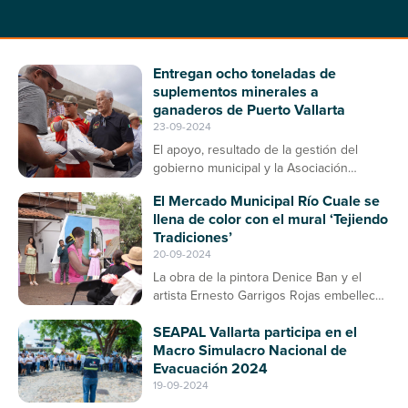
Entregan ocho toneladas de
suplementos minerales a
ganaderos de Puerto Vallarta
23-09-2024
El apoyo, resultado de la gestión del
gobierno municipal y la Asociación
Ganadera, contribuirá a la prevención de
El Mercado Municipal Río Cuale se
enfermedades en el ganado bovino
llena de color con el mural ‘Tejiendo
Tradiciones’
20-09-2024
La obra de la pintora Denice Ban y el
artista Ernesto Garrigos Rojas embellece
la entrada del mercado, consolidándose
SEAPAL Vallarta participa en el
como un espacio de arte y cultura en
Macro Simulacro Nacional de
Puerto Vallarta
Evacuación 2024
19-09-2024