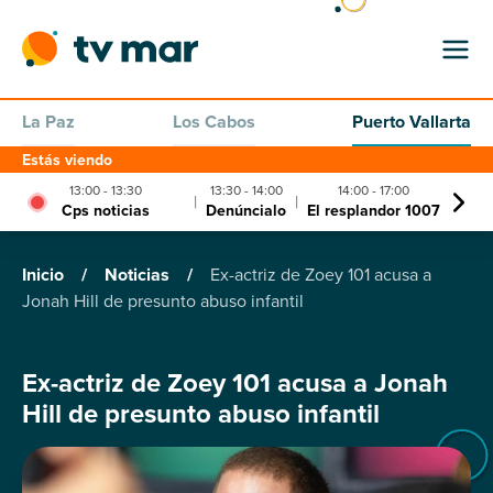
La Paz
Los Cabos
Puerto Vallarta
Estás viendo
13:00 - 13:30
13:30 - 14:00
14:00 - 17:00
|
|
|
Cps noticias
Denúncialo
El resplandor 1007
El c
Inicio
/
Noticias
/
Ex-actriz de Zoey 101 acusa a
Jonah Hill de presunto abuso infantil
Ex-actriz de Zoey 101 acusa a Jonah
Hill de presunto abuso infantil