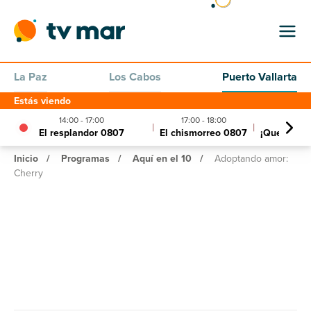
La Paz
Los Cabos
Puerto Vallarta
Estás viendo
14:00 - 17:00
17:00 - 18:00
18:00 - 
|
|
El resplandor 0807
El chismorreo 0807
¡Que siga l
Inicio
/
Programas
/
Aquí en el 10
/
Adoptando amor:
Cherry