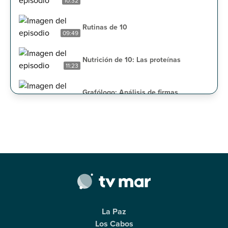
10:32
Rutinas de 10
09:49
Nutrición de 10: Las proteínas
11:23
Grafólogo: Análisis de firmas
13:15
Ritmos latinos
08:32
Presencias: Fenómenos en eclipses
18:29
Pregúntale al Lic: Derecho al nombre
16:39
La Paz
Sin pelos en la lengua: Inseguridades
Los Cabos