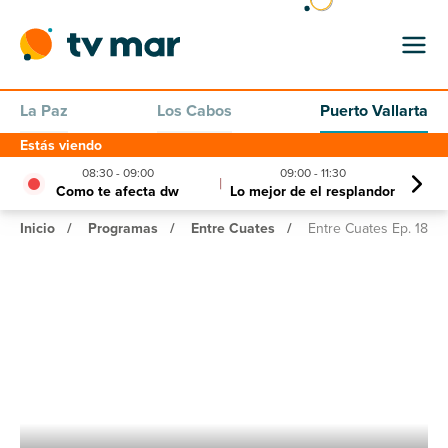
La Paz
Los Cabos
Puerto Vallarta
Estás viendo
08:30 - 09:00
09:00 - 11:30
11:30
|
|
Como te afecta dw
Lo mejor de el resplandor
Denú
Inicio
/
Programas
/
Entre Cuates
/
Entre Cuates Ep. 18