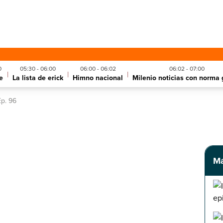
0
05:30 - 06:00
06:00 - 06:02
06:02 - 07:00
|
|
|
e
La lista de erick
Himno nacional
Milenio noticias con norma 
p. 96
Má