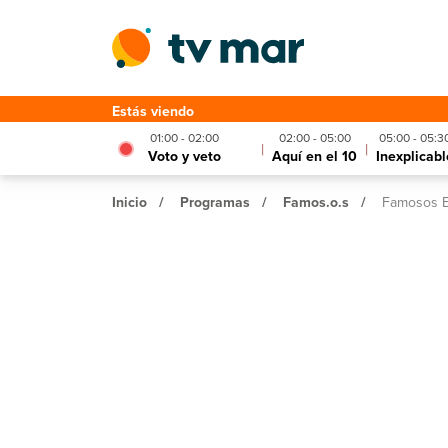
Estás viendo
01:00 - 02:00
02:00 - 05:00
05:00 - 05:3
|
|
Voto y veto
Aquí en el 10
Inexplicabl
Inicio
/
Programas
/
Famos.o.s
/
Famosos E