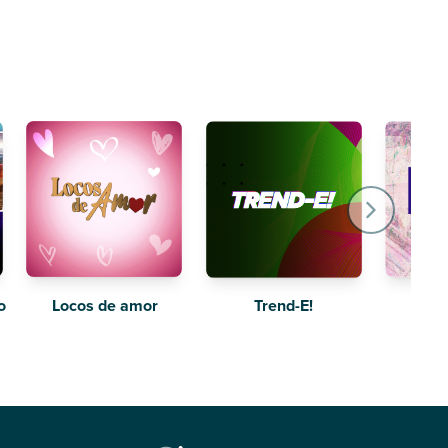
o
Locos de amor
The 
Trend-E!