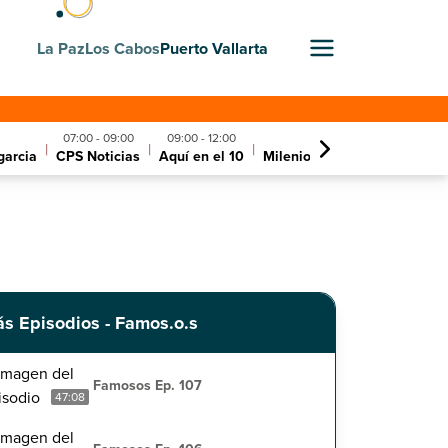
La Paz
Los Cabos
Puerto Vallarta
07:00 - 09:00
09:00 - 12:00
12:00 - 13:00
|
|
|
garcia
CPS Noticias
Aquí en el 10
Milenio noticias con carlos 
s Episodios - Famos.o.s
Famosos Ep. 107
47:08