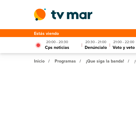
Estás viendo
20:00 - 20:30
20:30 - 21:00
21:00 - 22:00
|
|
Cps noticias
Denúncialo
Voto y veto
Inicio
/
Programas
/
¡Que siga la banda!
/