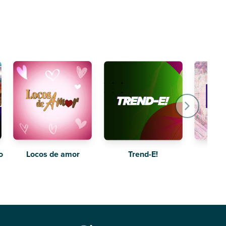
o
Locos de amor
The 
Trend-E!