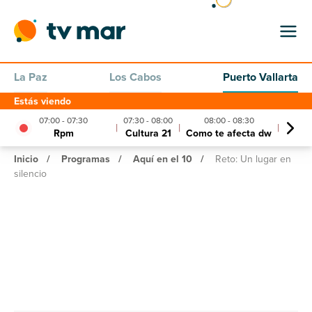
La Paz
Los Cabos
Puerto Vallarta
Estás viendo
07:00 - 07:30
07:30 - 08:00
08:00 - 08:30
08:
|
|
|
Rpm
Cultura 21
Como te afecta dw
Fuerz
Inicio
/
Programas
/
Aquí en el 10
/
Reto: Un lugar en
silencio