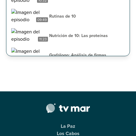
10:32
Rutinas de 10
09:49
Nutrición de 10: Las proteínas
11:23
Grafólogo: Análisis de firmas
13:15
Ritmos latinos
08:32
Adoptando amor: Cherry
05:33
Presencias: Fenómenos en eclipses
18:29
La Paz
Pregúntale al Lic: Derecho al nombre
Los Cabos