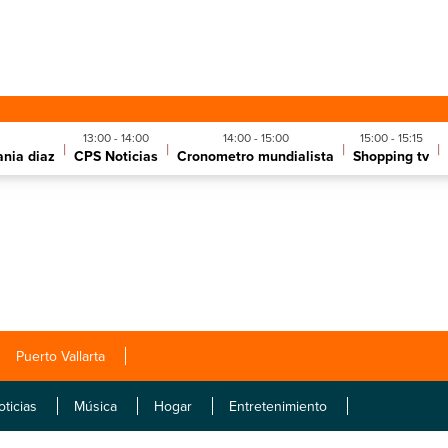
13:00 - 14:00
14:00 - 15:00
15:00 - 15:15
|
|
|
|
ania diaz
CPS Noticias
Cronometro mundialista
Shopping tv
Puerto Vallarta
oticias
Música
Hogar
Entretenimiento