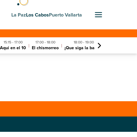
La Paz
Los Cabos
Puerto Vallarta
15:15 - 17:00
17:00 - 18:00
18:00 - 19:00
19
|
|
|
Aqui en el 10
El chismorreo
¡Que siga la banda!
Milenio notic