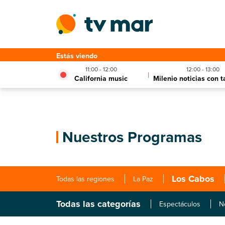
Estás viendo
11:00 - 12:00
12:00 - 13:00
|
California music
Milenio noticias con t
Nuestros Programas
Los Cabos
Todas las regiones
La Paz
Todas las categorías
Espectáculos
N